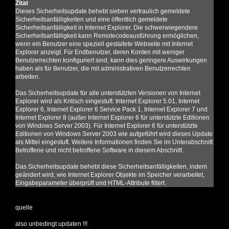
Zitat
Dieses Sicherheitsupdate behebt sieben vertraulich gemeldete
Sicherheitsanfälligkeiten und eine öffentlich gemeldete
Sicherheitsanfälligkeit in Internet Explorer. Die schwerwiegendere
Sicherheitsanfälligkeit kann Remotecodeausführung ermöglichen,
wenn ein Benutzer eine speziell gestaltete Webseite mit Internet
Explorer anzeigt. Für Endbenutzer, deren Konten mit weniger
Benutzerrechten konfiguriert sind, kann dies geringere Auswirkungen
haben als für Benutzer, die mit administrativen Benutzerrechten
arbeiten.
Das Sicherheitsupdate für alle unterstützten Versionen von Internet
Explorer wird als Kritisch eingestuft: Internet Explorer 5.01, Internet
Explorer 6, Internet Explorer 6 Service Pack 1, Internet Explorer 7 und
Internet Explorer 8 (außer Internet Explorer 6 für unterstützte Editionen
von Windows Server 2003). Für Internet Explorer 6 für unterstützte
Editionen von Windows Server 2003 wie aufgeführt wird dieses Update
als Mittel eingestuft. Weitere Informationen finden Sie im Unterabschnitt
Betroffene und nicht betroffene Software in diesem Abschnitt.
Das Sicherheitsupdate behebt diese Sicherheitsanfälligkeiten, indem
geändert wird, wie Internet Explorer Objekte im Speicher verarbeitet,
Eingabeparameter überprüft und HTML-Attribute filtert.
quelle
also unbedingt updaten !!!