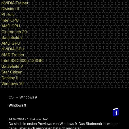
NVIDIA Treiber
Division II
PI Hole
Intel CPU
AMD CPU
Cinebench 20
Battlefield 2
AMD GPU
NVIDIA GPU
AMD Treiber
Intel SSD 600p 128GB
Battlefield V
Star Citizen
Destiny II
Windows 10
OS
Windows 9
Windows 9
14.09.2014 - 13:54 von
DaZ
Da sind sie ersten Previews von Windows 9. Das Startmenü ist wieder
dabei, aber auch ansonsten hat sich viel getan.