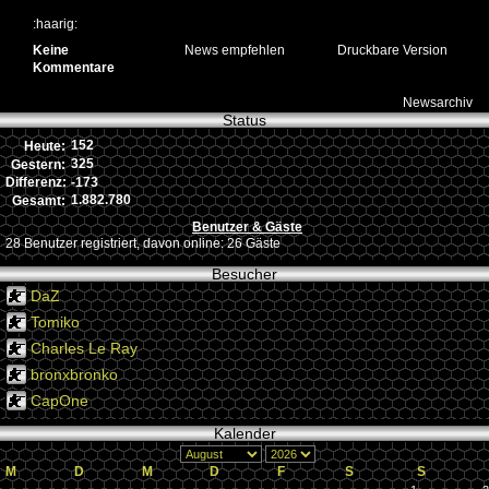
:haarig:
Keine
News empfehlen
Druckbare Version
Kommentare
Newsarchiv
Status
152
Heute:
325
Gestern:
-173
Differenz:
1.882.780
Gesamt:
Benutzer & Gäste
28 Benutzer registriert, davon online: 26 Gäste
Besucher
DaZ
Tomiko
Charles Le Ray
bronxbronko
CapOne
Kalender
M
D
M
D
F
S
S