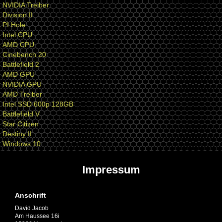
NVIDIA Treiber
Division II
PI Hole
Intel CPU
AMD CPU
Cinebench 20
Battlefield 2
AMD GPU
NVIDIA GPU
AMD Treiber
Intel SSD 600p 128GB
Battlefield V
Star Citizen
Destiny II
Windows 10
Impressum
Anschrift
David Jacob
Am Haussee 16i