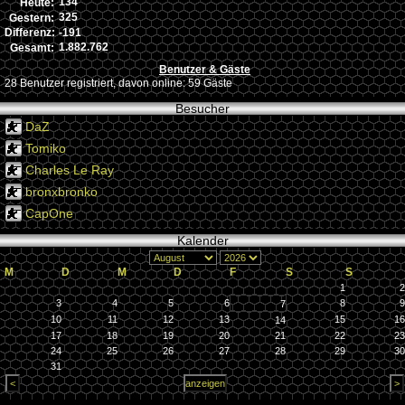
134
Heute:
325
Gestern:
-191
Differenz:
1.882.762
Gesamt:
Benutzer & Gäste
28 Benutzer registriert, davon online: 59 Gäste
Besucher
DaZ
Tomiko
Charles Le Ray
bronxbronko
CapOne
Kalender
M
D
M
D
F
S
S
1
2
3
4
5
6
8
9
7
10
11
12
13
15
16
14
17
18
19
20
21
22
23
24
25
26
27
28
29
30
31