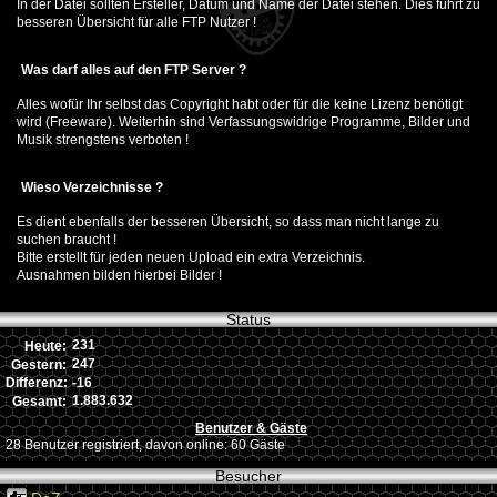
In der Datei sollten Ersteller, Datum und Name der Datei stehen. Dies führt zu
besseren Übersicht für alle FTP Nutzer !
Was darf alles auf den FTP Server ?
Alles wofür Ihr selbst das Copyright habt oder für die keine Lizenz benötigt
wird (Freeware). Weiterhin sind Verfassungswidrige Programme, Bilder und
Musik strengstens verboten !
Wieso Verzeichnisse ?
Es dient ebenfalls der besseren Übersicht, so dass man nicht lange zu
suchen braucht !
Bitte erstellt für jeden neuen Upload ein extra Verzeichnis.
Ausnahmen bilden hierbei Bilder !
Status
231
Heute:
247
Gestern:
-16
Differenz:
1.883.632
Gesamt:
Benutzer & Gäste
28 Benutzer registriert, davon online: 60 Gäste
Besucher