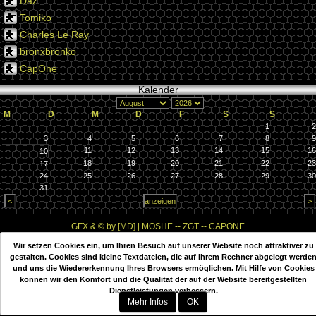
DaZ
Tomiko
Charles Le Ray
bronxbronko
CapOne
Kalender
M
D
M
D
F
S
S
1
2
3
4
5
6
7
8
9
11
12
13
14
15
16
10
18
19
20
21
22
23
17
24
25
26
27
28
29
30
31
GFX & © by [MD] | MOSHE -- ZGT -- CAPONE
Wir setzen Cookies ein, um Ihren Besuch auf unserer Website noch attraktiver zu
Diese Website wurde mit PHPKIT WCMS erstellt
gestalten. Cookies sind kleine Textdateien, die auf Ihrem Rechner abgelegt werde
PHPKIT ist eine eingetragene Marke der mxbyte GbR © 2002-2012
und uns die Wiedererkennung Ihres Browsers ermöglichen. Mit Hilfe von Cookies
können wir den Komfort und die Qualität der auf der Website bereitgestellten
Dienstleistungen verbessern.
Mehr Infos
OK