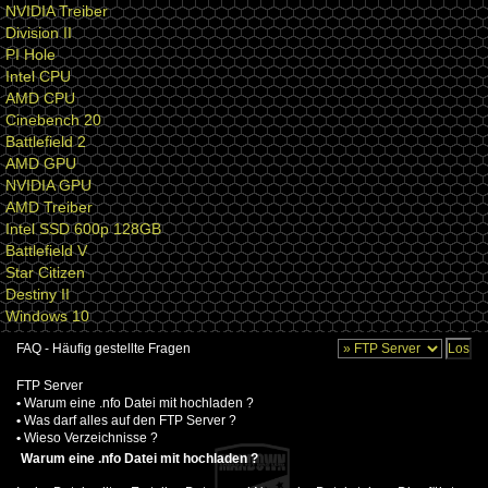
NVIDIA Treiber
Division II
PI Hole
Intel CPU
AMD CPU
Cinebench 20
Battlefield 2
AMD GPU
NVIDIA GPU
AMD Treiber
Intel SSD 600p 128GB
Battlefield V
Star Citizen
Destiny II
Windows 10
FAQ - Häufig gestellte Fragen
FTP Server
•
Warum eine .nfo Datei mit hochladen ?
•
Was darf alles auf den FTP Server ?
•
Wieso Verzeichnisse ?
Warum eine .nfo Datei mit hochladen ?