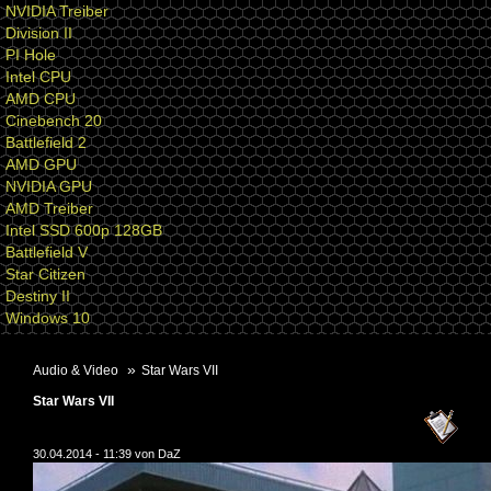
NVIDIA Treiber
Division II
PI Hole
Intel CPU
AMD CPU
Cinebench 20
Battlefield 2
AMD GPU
NVIDIA GPU
AMD Treiber
Intel SSD 600p 128GB
Battlefield V
Star Citizen
Destiny II
Windows 10
Audio & Video
Star Wars VII
Star Wars VII
30.04.2014 - 11:39 von
DaZ