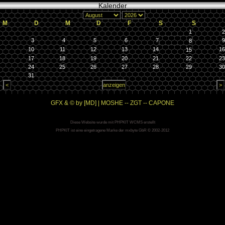
Kalender
M
D
M
D
F
S
S
1
2
3
4
5
6
7
9
8
10
11
12
13
14
16
15
17
18
19
20
21
22
23
24
25
26
27
28
29
30
31
GFX & © by [MD] | MOSHE -- ZGT -- CAPONE
Diese Website wurde mit PHPKIT WCMS erstellt
PHPKIT ist eine eingetragene Marke der mxbyte GbR © 2002-2012