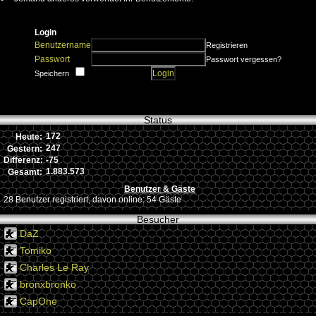
Login
Benutzername
Registrieren
Passwort
Passwort vergessen?
Speichern
Status
172
Heute:
247
Gestern:
-75
Differenz:
1.883.573
Gesamt:
Benutzer & Gäste
28 Benutzer registriert, davon online: 54 Gäste
Besucher
DaZ
Tomiko
Charles Le Ray
bronxbronko
CapOne