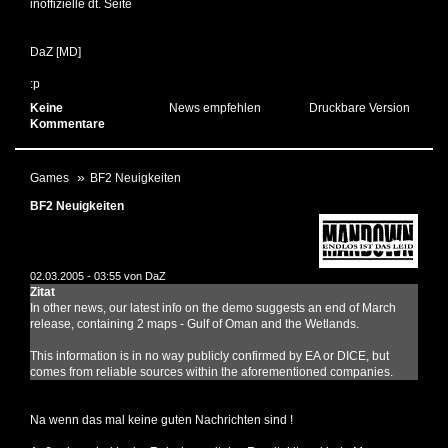
inoffizielle dt. Seite
DaZ [MD]
:p
Keine
News empfehlen
Druckbare Version
Kommentare
Games
BF2 Neuigkeiten
BF2 Neuigkeiten
02.03.2005 - 03:55 von
DaZ
Zitat
In other news, our latest info on the demo suggests an end of March
release, containing 2 maps - Gulf of Oman and the Wetlands.
This information is in no way publicly confirmed by EA or DICE, but
comes from reliable sources within the aforementioned companies.
Na wenn das mal keine guten Nachrichten sind !