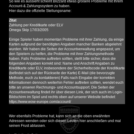
So wie es aussieht scheint Blizzard etwas größere Probleme mit Ihrem
Account-& Zahlungssystem zu haben.
Hier dazu die offizielle Stellungsname:
Zitat
Zahlung per Kreditkarte oder ELV
Omega Skip 17/03/2005
Einige Spieler haben momentan Probleme mit ihrer Zahlung, da einige
Karten aufgrund der benötigten Angaben mancher Banken abgelehnt
wurden. Wir haben die Seiten der Accountverwaltung angepasst, um
den Spielern zu helfen, die Probleme mit ihrer Zahlungsmethode
haben. Falls Probleme auftreten sollten, stellt bitte sicher, dass die
folgenden Angaben korrekt sind: Name und Anschrift Angaben zu
Kreditkarte oder ELV, insbesondere der Sicherheitscode der Kreditkarte
(befindet sich auf der Rückseite der Karte) E-Mail (die bevorzugte
Methode, euch zu kontaktieren) Falls nach Eingabe der korrekten
Informationen dennoch weiterhin Fehler auftreten sollten, wendet euch
bitte an unseren Rechnungs- und Accountsupport. Die Seiten der
Accountverwaltung findet ihr über diesen Link, der sich auch im Login-
Bildschirm im Spiel und rechts oben auf unserer Website befindet:
https://www.wow-europe.com/account/
Wer ebenfalls Probleme hat, kann sich an die oben erwähnten
Adressen wenden oder sich diesen
Leuten hier anschließen
und mal
seinen Frust ablassen.