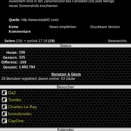
Außerdem sind in der Zwischenzeit das
Fansitekit
und jede Menge
neuer Screenshots erschienen .
Quelle:
http://www.totalbf2.com/
Keine
News empfehlen
Druckbare Version
Kommentare
Seiten
(19):
<
zurück
17
18
(19)
Newsarchiv
Status
156
Heute:
325
Gestern:
-169
Differenz:
1.882.784
Gesamt:
Benutzer & Gäste
28 Benutzer registriert, davon online: 43 Gäste
Besucher
DaZ
Tomiko
Charles Le Ray
bronxbronko
CapOne
Kalender