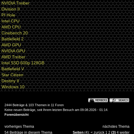
NVIDIA Treiber
Division II
PI Hole
Intel CPU
AMD CPU
Cinebench 20
Battlefield 2
AMD GPU
NVIDIA GPU
AMD Treiber
Intel SSD 600p 128GB
Battlefield V
Star Citizen
Destiny II
Windows 10
2444 Beiträge & 103 Themen in 11 Foren
Keine neuen Beiträge, seit Ihrem letzten Besuch am 09.08.2026 - 01:14.
Forenübersicht
vorheriges Thema
nächstes Thema
54 Beiträge in diesem Thema
Seiten
(4):
<
zurück
1
2
(3)
4
weiter