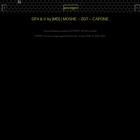
31
GFX & © by [MD] | MOSHE -- ZGT -- CAPONE
Diese Website wurde mit PHPKIT WCMS erstellt
PHPKIT ist eine eingetragene Marke der mxbyte GbR © 2002-2012