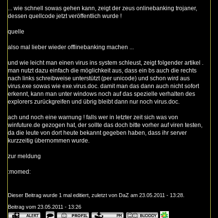
... wie schnell sowas gehen kann, zeigt der zeus onlinebanking trojaner,
dessen quellcode jetzt veröffentlich wurde !
quelle
also mal lieber wieder offlinebanking machen ...
und wie leicht man einen virus ins system schleust, zeigt folgender
artikel
.
man nutzt dazu einfach die möglichkeit aus, dass ein bs auch die rechts
nach links schreibweise unterstützt (per unicode) und schon wird aus
virus.exe sowas wie exe.virus.doc. damit man das dann auch nicht sofort
erkennt, kann man unter windows noch auf das spezielle verhalten des
explorers zurückgreifen und übrig bleibt dann nur noch virus.doc.
ach und noch eine warnung ! falls wer in letzter zeit sich was von
winfuture.de gezogen hat, der sollte das doch bitte vorher auf viren testen,
da die leute von dort heute bekannt gegeben haben, dass ihr server
kurzzeitig übernommen wurde.
zur meldung
:momed:
Dieser Beitrag wurde 1 mal editiert, zuletzt von DaZ am 23.05.2011 - 13:28.
Beitrag vom 23.05.2011 - 13:26