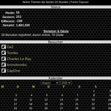
Aktive Themen der letzten 24 Stunden
|
Foren-Topuser
Status
55
Heute:
253
Gestern:
-198
Differenz:
1.883.209
Gesamt:
Benutzer & Gäste
28 Benutzer registriert, davon online: 76 Gäste
Besucher
DaZ
Tomiko
Charles Le Ray
bronxbronko
CapOne
Kalender
M
D
M
D
F
S
S
1
2
3
4
5
6
7
8
9
10
11
12
13
14
15
16
17
18
19
20
21
22
23
24
25
26
27
28
29
30