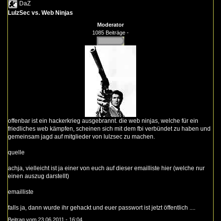
DaZ
LulzSec vs. Web Ninjas
Moderator
1085 Beiträge -
offenbar ist ein hackerkrieg ausgebrannt. die web ninjas, welche für ein
friedliches web kämpfen, scheinen sich mit dem fbi verbündet zu haben und
gemeinsam jagd auf mitglieder von lulzsec zu machen.
quelle
achja, vielleicht ist ja einer von euch auf dieser emailliste hier (welche nur
einen auszug darstellt)
emailliste
falls ja, dann wurde ihr gehackt und euer passwort ist jetzt öffentlich ....
Beitrag vom 23.06.2011 - 16:04