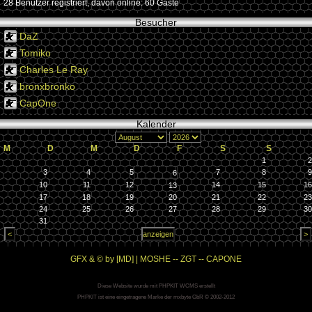
28 Benutzer registriert, davon online: 60 Gäste
Besucher
DaZ
Tomiko
Charles Le Ray
bronxbronko
CapOne
Kalender
M
D
M
D
F
S
S
1
2
3
4
5
7
8
9
6
10
11
12
14
15
16
13
17
18
19
20
21
22
23
24
25
26
27
28
29
30
31
GFX & © by [MD] | MOSHE -- ZGT -- CAPONE
Diese Website wurde mit PHPKIT WCMS erstellt
PHPKIT ist eine eingetragene Marke der mxbyte GbR © 2002-2012