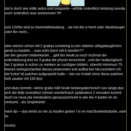
dat is doch wie mitte autos und moppeds---willste ordentlich leistung,musste
ooch ordentlich was verbrennen !!!!!
und 1200w sind ja maximalbelastung.....da hat der e-herd oder staubsauger
oder fön mehr....
aber wenns schon mit 2 grakas schwierig is,nen stabiles alltagstaugliches
gerät zu basteln.....was solls dann mit 4 werden??
bei der ganzen treiberkacke.....gibt bis heute ja noch nichmal die
unterstützung,das ne 3.graka die physix berechnet....und der lastausgleich
bei 2 grakas is schon zu merken an ruckligen bildern ,obwohl minimum 75
frames anliegen(wobei dieses phänomen erst auftrat bei mir,nachdem ich
die*extra*sli-patches aufgespielt hatte----bei ner install ohne diese patches
liefs sauber mit 100 fps)
und dazu kommt---keine graka hält heute leistungstechnisch soo lange,das
sich die fette investition lohnen würde!!nach spätestens 2 monaten kommt
doch ne neue,die mindestens genausoschnell is wie die 4 karten im sli-
verbund....als singlekarte!
mein tip----das wirds so nie zu kaufen geben ! is ne machbarkeitsstudie..oder
so
moshe