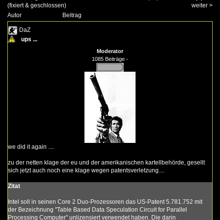
(fixiert & geschlossen)
weiter
>
Autor
Beitrag
DaZ
ups ...
Moderator
1085 Beiträge -
we did it again ....
zu der netten klage der eu und der amerikanischen kartellbehörde, gesellt
sich jetzt auch noch eine klage wegen patentsverletzung....
Zitat
Intel soll in seinen Core 2 Duo-Prozessoren das US-Patent 5.781.752 mit
der Bezeichnung "Table Based Data Speculation Circuit for Parallel
Processing Computer" unlizensiert verwendet haben. Die darin