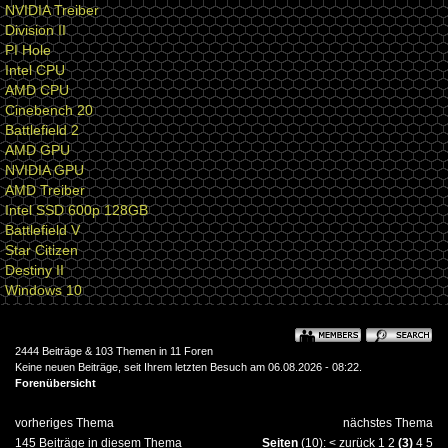
NVIDIA Treiber
Division II
PI Hole
Intel CPU
AMD CPU
Cinebench 20
Battlefield 2
AMD GPU
NVIDIA GPU
AMD Treiber
Intel SSD 600p 128GB
Battlefield V
Star Citizen
Destiny II
Windows 10
2444 Beiträge & 103 Themen in 11 Foren
Keine neuen Beiträge, seit Ihrem letzten Besuch am 06.08.2026 - 08:22.
Forenübersicht
vorheriges Thema
nächstes Thema
145 Beiträge in diesem Thema
Seiten
(10):
<
zurück
1
2
(3)
4
5