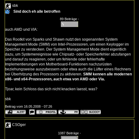
sbk
Sind doch eh alle betroffen
89 Beiträge -
auch AMD und VIA:
Das Rootkit von Sparks und Shawn nutzt den sogenannten System
Management Mode (SMM) von Intel-Prozessoren, um einen Keylogger im
Speicher zu verstecken. Der System Management Mode dient eigentlich
dazu, um Systemereignisse wie Chipsatz- oder Speicherfehler abzufangen
und darauf zu reagieren, oder um fehlende oder fehlerhafte
Implementierungen von Motherboard-Funktionen nachzurüsten
beziehungsweise auszubessern oder etwa auch die Lüfter eines Rechners
bei Überhitzung des Prozessors zu aktivieren.
SMM kennen alle modernen
x86- und x64-Prozessoren, auch etwa von AMD oder Via.
Tjoar, kein Schloss das sich nicht knacken laesst, was?
sbk
Beitrag vom 16.05.2008 - 07:26
CSOger
1087 Beiträge -