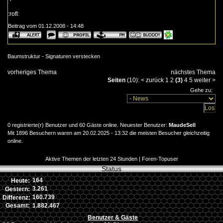
:rofl:
Beitrag vom 01.12.2008 - 14:48
-
Baumstruktur
Signaturen verstecken
vorheriges Thema
nächstes Thema
Seiten
(10):
<
zurück
1
2
(3)
4
5
weiter
>
Gehe zu:
0 registrierte(r) Benutzer und 60 Gäste online. Neuester Benutzer:
MaudeSell
Mit 1896 Besuchern waren am 20.02.2025 - 13:32 die meisten Besucher gleichzeitig
online.
Aktive Themen der letzten 24 Stunden
|
Foren-Topuser
Status
164
Heute:
3.261
Gestern:
160.739
Differenz:
1.882.467
Gesamt:
Benutzer & Gäste