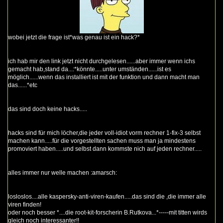
wobei jetzt die frage ist*was genau ist ein hack?*
ich hab mir den link jetzt nicht durchgelesen......aber immer wenn ichs
gemacht hab,stand da...:*könnte.....unter umständen......ist es
möglich......wenn das installiert ist mit der funktion und dann macht man
das......*etc
das sind doch keine hacks.....
hacks sind für mich löcher,die jeder voll-idiot vorm rechner 1-fix-3 selbst
machen kann.....für die vorgestellten sachen muss man ja mindestens
promoviert haben.....und selbst dann kommste nich auf jeden rechner.....
alles immer nur welle machen :amarsch:
losloslos....alle kaspersky-anti-viren-kaufen.....das sind die ,die immer alle
viren finden!
oder noch besser *....die root-kit-forscherin B.Rutkova...*-----mit titten wirds
gleich noch interessanter!!