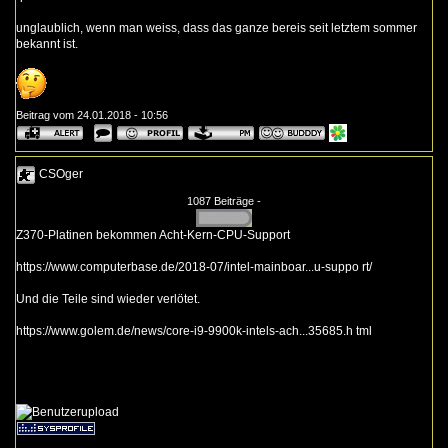
unglaublich, wenn man weiss, dass das ganze bereis seit letztem sommer
bekannt ist.
Beitrag vom 24.01.2018 - 10:56
CSOger
1087 Beiträge -
Z370-Platinen bekommen Acht-Kern-CPU-Support
https://www.computerbase.de/2018-07/intel-mainboar...u-suppo rt/
Und die Teile sind wieder verlötet.
https://www.golem.de/news/core-i9-9900k-intels-ach...35685.h tml