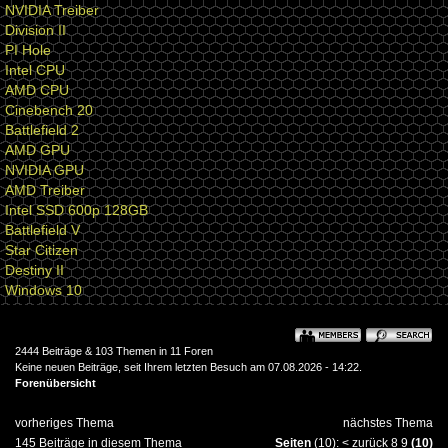
NVIDIA Treiber
Division II
PI Hole
Intel CPU
AMD CPU
Cinebench 20
Battlefield 2
AMD GPU
NVIDIA GPU
AMD Treiber
Intel SSD 600p 128GB
Battlefield V
Star Citizen
Destiny II
Windows 10
2444 Beiträge & 103 Themen in 11 Foren
Keine neuen Beiträge, seit Ihrem letzten Besuch am 07.08.2026 - 14:22.
Forenübersicht
vorheriges Thema
nächstes Thema
145 Beiträge in diesem Thema
Seiten
(10):
<
zurück
8
9
(10)