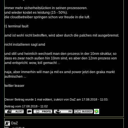
immer mehr sicherheitslücken in seinen prozessoren.
und wieder kostet es leistung (15 - 50%).
die cloudbetreiber springen schon vor freude in die luft.
l1 terminal fault
amd ist wohl nicht betroffen, wird aber durch die patches mit ausgebremst.
nicht installieren sagt amd
und still und heimlich wechselt man den prozess in der 10nm struktur, so
dass es zwar nach außen hin 10nm sind, es aber den 12nm prozess von
amd entspricht. wow, toll gemacht ...
naja, aber immerhin will man ja mit ex amd power jetzt den graka markt
aufmischen ...
twitter teaser
Dieser Beitrag wurde 1 mal editiert, zuletzt von DaZ am 17.08.2018 - 11:03.
Beitrag vom 17.08.2018 - 11:02
DaZ