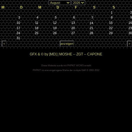
M
D
M
D
F
S
S
1
2
3
4
5
6
8
9
7
10
11
12
13
15
16
14
17
18
19
20
21
22
23
24
25
26
27
28
29
30
31
GFX & © by [MD] | MOSHE -- ZGT -- CAPONE
Diese Website wurde mit PHPKIT WCMS erstellt
PHPKIT ist eine eingetragene Marke der mxbyte GbR © 2002-2012