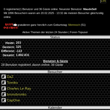
0 registrierte(r) Benutzer und 36 Gäste online. Neuester Benutzer:
MaudeSell
Mit 1896 Besuchern waren am 20.02.2025 - 13:32 die meisten Besucher gleichzeitig
online.
Wir gratulieren ganz herzlich zum Geburtstag:
Memnoch
(51)
Aktive Themen der letzten 24 Stunden
|
Foren-Topuser
Status
203
Heute:
325
Gestern:
-122
Differenz:
1.882.831
Gesamt:
Benutzer & Gäste
28 Benutzer registriert, davon online: 36 Gäste
Besucher
DaZ
Tomiko
Charles Le Ray
bronxbronko
CapOne
Kalender