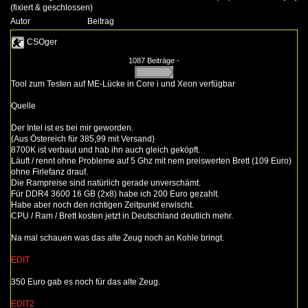
(fixiert & geschlossen)
Autor
Beitrag
CSOger
1087 Beiträge -
Tool zum Testen auf ME-Lücke in Core i und Xeon verfügbar
Quelle
Der Intel ist es bei mir geworden.
(Aus Östereich für 385,99 mit Versand)
8700K ist verbaut und hab ihn auch gleich geköpft.
Läuft / rennt ohne Probleme auf 5 Ghz mit nem preiswerten Brett (109 Euro)
ohne Firlefanz drauf.
Die Rampreise sind natürlich gerade unverschämt.
Für DDR4 3600 16 GB (2x8) habe ich 200 Euro gezahlt.
Habe aber noch den richtigen Zeitpunkt erwischt.
CPU / Ram / Brett kosten jetzt in Deutschland deutlich mehr.
Na mal schauen was das alte Zeug noch an Kohle bringt.
EDIT
350 Euro gab es noch für das alte Zeug.
EDIT2