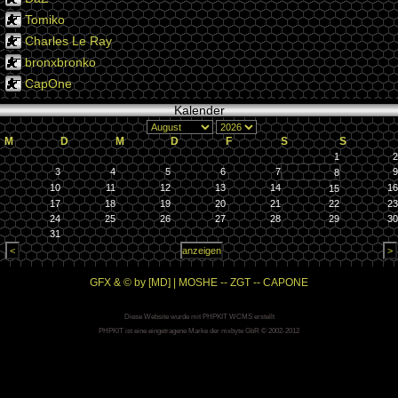
Tomiko
Charles Le Ray
bronxbronko
CapOne
Kalender
M
D
M
D
F
S
S
1
2
3
4
5
6
7
9
8
10
11
12
13
14
16
15
17
18
19
20
21
22
23
24
25
26
27
28
29
30
31
GFX & © by [MD] | MOSHE -- ZGT -- CAPONE
Diese Website wurde mit PHPKIT WCMS erstellt
PHPKIT ist eine eingetragene Marke der mxbyte GbR © 2002-2012