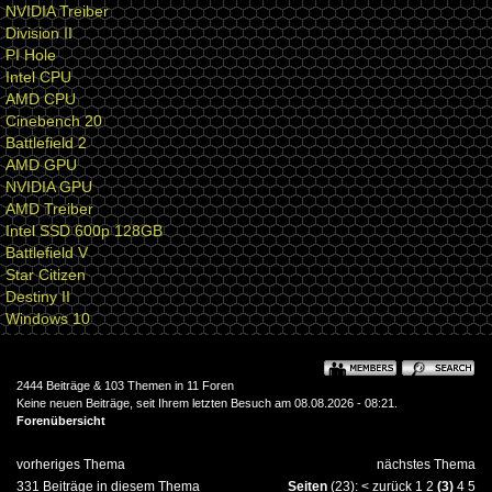
NVIDIA Treiber
Division II
PI Hole
Intel CPU
AMD CPU
Cinebench 20
Battlefield 2
AMD GPU
NVIDIA GPU
AMD Treiber
Intel SSD 600p 128GB
Battlefield V
Star Citizen
Destiny II
Windows 10
2444 Beiträge & 103 Themen in 11 Foren
Keine neuen Beiträge, seit Ihrem letzten Besuch am 08.08.2026 - 08:21.
Forenübersicht
vorheriges Thema
nächstes Thema
331 Beiträge in diesem Thema
Seiten
(23):
<
zurück
1
2
(3)
4
5