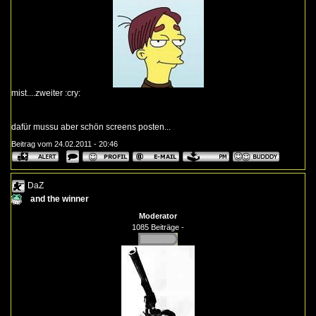
mist....zweiter :cry:
dafür mussu aber schön screens posten...
Beitrag vom 24.02.2011 - 20:46
DaZ
and the winner
Moderator
1085 Beiträge -