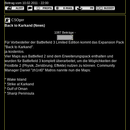
Beitrag vom 10.02.2011 - 22:00
CSOger
Back to Karkand (News)
1087 Beiträge -
Für Vorbesteller der Battlefield 3 Limited Edition kommt das Expansion Pack
"Back to Karkand".
ja kostenlos.
Vier Maps aus Battlefied 2 sind dem Erweiterungspack enthalten und
wurden für Battlefield 3 komplett überarbeitet, um die Möglichkeiten der
Frostbite 2 (Physik, Zerstörung, Effekte) nutzen zu können. Community
Manager Daniel "zh1nt0" Matros nannte nun die Maps:
* Wake Island
* Strike at Karkand
* Gulf of Oman
* Sharqi Peninsula