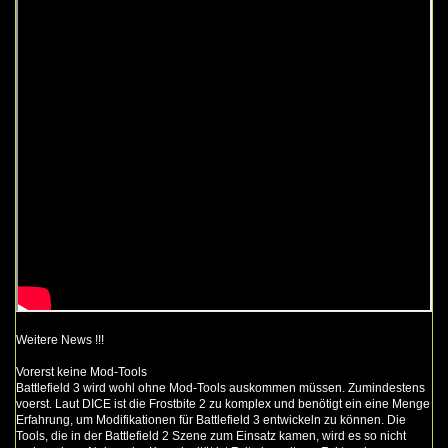
Weitere News !!!
Vorerst keine Mod-Tools
Battlefield 3 wird wohl ohne Mod-Tools auskommen müssen. Zumindestens
voerst. Laut DICE ist die Frostbite 2 zu komplex und benötigt ein eine Menge
Erfahrung, um Modifikationen für Battlefield 3 entwickeln zu können. Die
Tools, die in der Battlefield 2 Szene zum Einsatz kamen, wird es so nicht