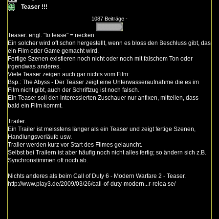
Teaser !!!
1087 Beiträge -
Teaser: engl. "to tease" = necken
Ein solcher wird oft schon hergestellt, wenn es bloss den Beschluss gibt, das
ein Film oder Game gemacht wird.
Fertige Szenen existieren noch nicht oder noch mit falschem Ton oder
irgendwas anderes.
Viele Teaser zeigen auch gar nichts vom Film:
Bsp.: The Abyss - Der Teaser zeigt eine Unterwasseraufnahme die es im
Film nicht gibt, auch der Schriftzug ist noch falsch.
Ein Teaser soll den Interessierten Zuschauer nur anfixen, mitteilen, dass
bald ein Film kommt.
Trailer:
Ein Trailer ist meisstens länger als ein Teaser und zeigt fertige Szenen,
Handlungsverläufe usw.
Trailer werden kurz vor Start des Filmes gelauncht.
Selbst bei Trailern ist aber häufig noch nicht alles fertig; so ändern sich z.B.
Synchronstimmen oft noch ab.
Nichts anderes als beim Call of Duty 6 - Modern Warfare 2 - Teaser.
http://www.play3.de/2009/03/26/call-of-duty-modern...r-relea se/