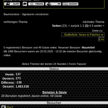
-
Baumstruktur
Signaturen verstecken
vorheriges Thema
nächstes Thema
Seiten
(23):
<
zurück
1
2
(3)
4
5
weiter
>
Gehe zu:
0 registrierte(r) Benutzer und 49 Gäste online. Neuester Benutzer:
MaudeSell
Mit 1896 Besuchern waren am 20.02.2025 - 13:32 die meisten Besucher gleichzeitig
online.
Aktive Themen der letzten 24 Stunden
|
Foren-Topuser
Status
137
Heute:
273
Gestern:
-136
Differenz:
1.883.038
Gesamt:
Benutzer & Gäste
28 Benutzer registriert, davon online: 49 Gäste
Besucher
DaZ