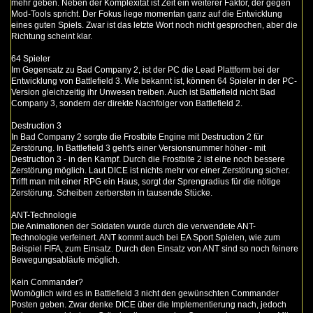
mehr geben. Neben der Komplexität ist Zeit ein weiterer Faktor, der gegen
Mod-Tools spricht. Der Fokus liege momentan ganz auf die Entwicklung
eines guten Spiels. Zwar ist das letzte Wort noch nicht gesprochen, aber die
Richtung scheint klar.
64 Spieler
Im Gegensatz zu Bad Company 2, ist der PC die Lead Plattform bei der
Entwicklung von Battlefield 3. Wie bekannt ist, können 64 Spieler in der PC-
Version gleichzeitig ihr Unwesen treiben. Auch ist Battlefield nicht Bad
Company 3, sondern der direkte Nachfolger von Battlefield 2.
Destruction 3
In Bad Company 2 sorgte die Frostbite Engine mit Destruction 2 für
Zerstörung. In Battlefield 3 geht's einer Versionsnummer höher - mit
Destruction 3 - in den Kampf. Durch die Frostbite 2 ist eine noch bessere
Zerstörung möglich. Laut DICE ist nichts mehr vor einer Zerstörung sicher.
Trifft man mit einer RPG ein Haus, sorgt der Sprengradius für die nötige
Zerstörung. Scheiben zerbersten in tausende Stücke.
ANT-Technologie
Die Animationen der Soldaten wurde durch die verwendete ANT-
Technologie verfeinert. ANT kommt auch bei EA Sport Spielen, wie zum
Beispiel FIFA, zum Einsatz. Durch den Einsatz von ANT sind so noch feinere
Bewegungsabläufe möglich.
Kein Commander?
Womöglich wird es in Battlefield 3 nicht den gewünschten Commander
Posten geben. Zwar denke DICE über die Implementierung nach, jedoch