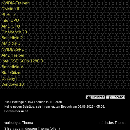
NVIDIA Treiber
Division II
PI Hole
Intel CPU
AMD CPU
Cinebench 20
Battlefield 2
AMD GPU
NVIDIA GPU
AMD Treiber
Intel SSD 600p 128GB
Battlefield V
Star Citizen
Destiny II
Windows 10
2444 Beiträge & 103 Themen in 11 Foren
Keine neuen Beiträge, seit Ihrem letzten Besuch am 06.08.2026 - 05:05.
Forenübersicht
vorheriges Thema
nächstes Thema
3 Beiträge in diesem Thema (offen)