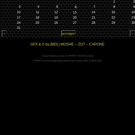
1
2
3
4
5
7
8
9
6
10
11
12
14
15
16
13
17
18
19
20
21
22
23
24
25
26
27
28
29
30
31
GFX & © by [MD] | MOSHE -- ZGT -- CAPONE
Diese Website wurde mit PHPKIT WCMS erstellt
PHPKIT ist eine eingetragene Marke der mxbyte GbR © 2002-2012