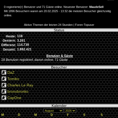
0 registrierte(r) Benutzer und 71 Gäste online. Neuester Benutzer:
MaudeSell
Mit 1896 Besuchern waren am 20.02.2025 - 13:32 die meisten Besucher gleichzeitig
online.
Aktive Themen der letzten 24 Stunden
|
Foren-Topuser
Status
118
Heute:
3.261
Gestern:
114.739
Differenz:
1.882.421
Gesamt:
Benutzer & Gäste
28 Benutzer registriert, davon online: 71 Gäste
Besucher
DaZ
Tomiko
Charles Le Ray
bronxbronko
CapOne
Kalender
M
D
M
D
F
S
S