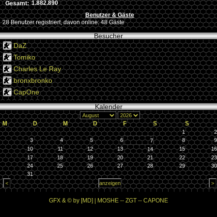
1.882.890
Gesamt:
Benutzer & Gäste
28 Benutzer registriert, davon online: 48 Gäste
Besucher
DaZ
Tomiko
Charles Le Ray
bronxbronko
CapOne
Kalender
M
D
M
D
F
S
S
1
2
3
4
5
6
8
9
7
10
11
12
13
15
16
14
17
18
19
20
21
22
23
24
25
26
27
28
29
30
31
GFX & © by [MD] | MOSHE -- ZGT -- CAPONE