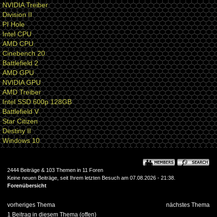
NVIDIA Treiber
Division II
PI Hole
Intel CPU
AMD CPU
Cinebench 20
Battlefield 2
AMD GPU
NVIDIA GPU
AMD Treiber
Intel SSD 600p 128GB
Battlefield V
Star Citizen
Destiny II
Windows 10
2444 Beiträge & 103 Themen in 11 Foren
Keine neuen Beiträge, seit Ihrem letzten Besuch am 07.08.2026 - 21:38.
Forenübersicht
vorheriges Thema
nächstes Thema
1 Beitrag in diesem Thema (offen)