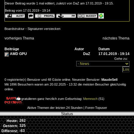
Dieser Beitrag wurde 1 mal editiert, zuletzt von DaZ am 17.01.2019 - 19:15.
Beitrag vom 17.01.2019 - 19:14
-
Boardstruktur
Signaturen verstecken
vorheriges Thema
nächstes Thema
Beiträge
Autor
Datum
AMD GPU
DaZ
17.01.2019 - 19:14
Gehe zu:
0 registrierte(r) Benutzer und 48 Gäste online. Neuester Benutzer:
MaudeSell
Mit 1896 Besuchern waren am 20.02.2025 - 13:32 die meisten Besucher gleichzeitig
online.
Wir gratulieren ganz herzlich zum Geburtstag:
Memnoch
(51)
Aktive Themen der letzten 24 Stunden
|
Foren-Topuser
Status
262
Heute:
325
Gestern:
-63
Differenz: