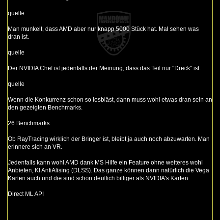
quelle
Man munkelt, dass AMD aber nur knapp 5000 Stück hat. Mal sehen was
dran ist.
quelle
Der NVIDIA Chef ist jedenfalls der Meinung, dass das Teil nur "Dreck" ist.
quelle
Wenn die Konkurrenz schon so losbläst, dann muss wohl etwas dran sein an
den gezeigten Benchmarks.
26 Benchmarks
Ob RayTracing wirklich der Bringer ist, bleibt ja auch noch abzuwarten. Man
erinnere sich an VR.
Jedenfalls kann wohl AMD dank MS Hilfe ein Feature ohne weiteres wohl
Anbieten, KI AntiAlising (DLSS). Das ganze können dann natürlich die Vega
Karten auch und die sind schon deutlich billiger als NVIDIA's Karten.
Direct ML API