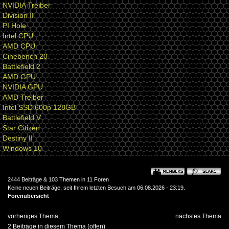
NVIDIA Treiber
Division II
PI Hole
Intel CPU
AMD CPU
Cinebench 20
Battlefield 2
AMD GPU
NVIDIA GPU
AMD Treiber
Intel SSD 600p 128GB
Battlefield V
Star Citizen
Destiny II
Windows 10
2444 Beiträge & 103 Themen in 11 Foren
Keine neuen Beiträge, seit Ihrem letzten Besuch am 06.08.2026 - 23:19.
Forenübersicht
vorheriges Thema
nächstes Thema
2 Beiträge in diesem Thema (offen)