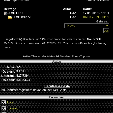
vorheriges Thema
nächstes Thema
Beiträge
Autor
Datum
AMD CPU
DaZ
17.01.2019 - 19:01
AMD wird 50
DaZ
06.03.2019 - 13:09
Gehe zu:
0 registrierte(r) Benutzer und 149 Gäste online. Neuester Benutzer:
MaudeSell
Mit 1896 Besuchern waren am 20.02.2025 - 13:32 die meisten Besucher gleichzeitig
online.
Aktive Themen der letzten 24 Stunden
|
Foren-Topuser
Status
321
Heute:
3.261
Gestern:
317.739
Differenz:
1.882.624
Gesamt:
Benutzer & Gäste
28 Benutzer registriert, davon online: 149 Gäste
Besucher
DaZ
Tomiko