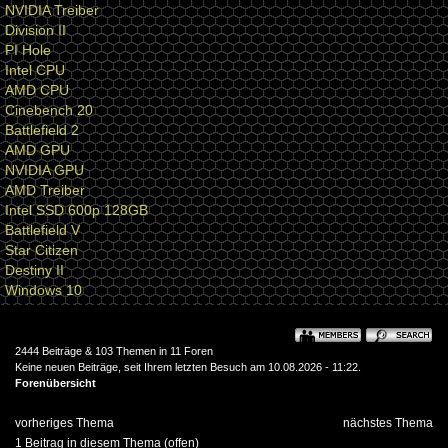
NVIDIA Treiber
Division II
PI Hole
Intel CPU
AMD CPU
Cinebench 20
Battlefield 2
AMD GPU
NVIDIA GPU
AMD Treiber
Intel SSD 600p 128GB
Battlefield V
Star Citizen
Destiny II
Windows 10
2444 Beiträge & 103 Themen in 11 Foren
Keine neuen Beiträge, seit Ihrem letzten Besuch am 10.08.2026 - 11:22.
Forenübersicht
vorheriges Thema
nächstes Thema
1 Beitrag in diesem Thema (offen)