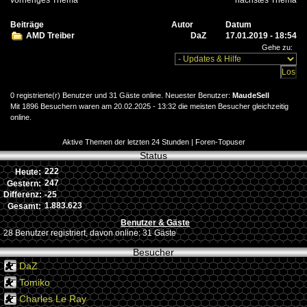
Beiträge
Autor
Datum
AMD Treiber
DaZ
17.01.2019 - 18:54
Gehe zu:
0 registrierte(r) Benutzer und 31 Gäste online. Neuester Benutzer:
MaudeSell
Mit 1896 Besuchern waren am 20.02.2025 - 13:32 die meisten Besucher gleichzeitig
online.
Aktive Themen der letzten 24 Stunden
|
Foren-Topuser
Status
222
Heute:
247
Gestern:
-25
Differenz:
1.883.623
Gesamt:
Benutzer & Gäste
28 Benutzer registriert, davon online: 31 Gäste
Besucher
DaZ
Tomiko
Charles Le Ray