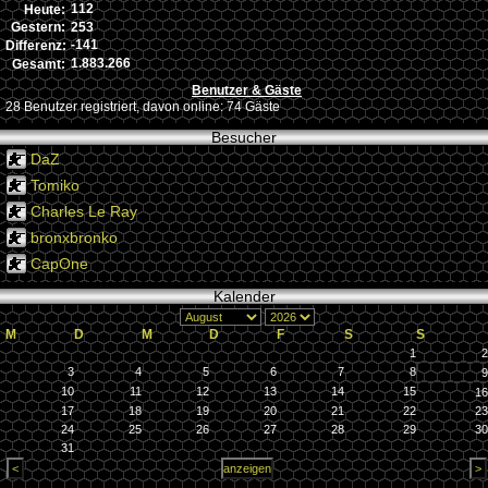
112
Heute:
253
Gestern:
-141
Differenz:
1.883.266
Gesamt:
Benutzer & Gäste
28 Benutzer registriert, davon online: 74 Gäste
Besucher
DaZ
Tomiko
Charles Le Ray
bronxbronko
CapOne
Kalender
M
D
M
D
F
S
S
1
2
3
4
5
6
7
8
9
10
11
12
13
14
15
16
17
18
19
20
21
22
23
24
25
26
27
28
29
30
31