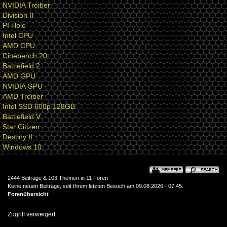
NVIDIA Treiber
Division II
PI Hole
Intel CPU
AMD CPU
Cinebench 20
Battlefield 2
AMD GPU
NVIDIA GPU
AMD Treiber
Intel SSD 600p 128GB
Battlefield V
Star Citizen
Destiny II
Windows 10
2444 Beiträge & 103 Themen in 11 Foren
Keine neuen Beiträge, seit Ihrem letzten Besuch am 09.08.2026 - 07:45.
Forenübersicht
Zugriff verweigert