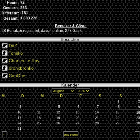
72
Heute:
253
Gestern:
-181
Differenz:
1.883.226
Gesamt:
Benutzer & Gäste
28 Benutzer registriert, davon online: 277 Gäste
Besucher
DaZ
Tomiko
Charles Le Ray
bronxbronko
CapOne
Kalender
M
D
M
D
F
S
S
1
2
3
4
5
6
7
8
9
10
11
12
13
14
15
16
17
18
19
20
21
22
23
24
25
26
27
28
29
30
31