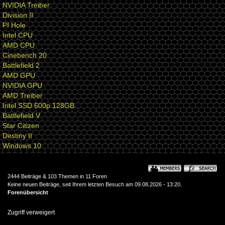
NVIDIA Treiber
Division II
PI Hole
Intel CPU
AMD CPU
Cinebench 20
Battlefield 2
AMD GPU
NVIDIA GPU
AMD Treiber
Intel SSD 600p 128GB
Battlefield V
Star Citizen
Destiny II
Windows 10
2444 Beiträge & 103 Themen in 11 Foren
Keine neuen Beiträge, seit Ihrem letzten Besuch am 09.08.2026 - 13:20.
Forenübersicht
Zugriff verweigert