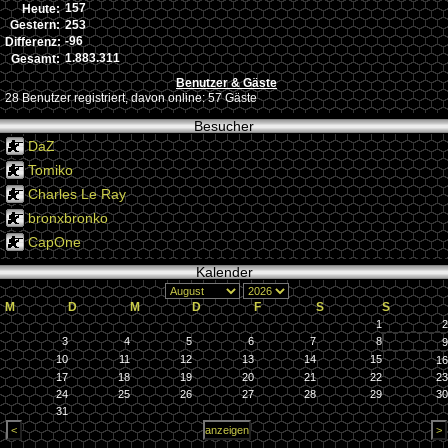
157
Heute:
253
Gestern:
-96
Differenz:
1.883.311
Gesamt:
Benutzer & Gäste
28 Benutzer registriert, davon online: 57 Gäste
Besucher
DaZ
Tomiko
Charles Le Ray
bronxbronko
CapOne
Kalender
M
D
M
D
F
S
S
1
2
3
4
5
6
7
8
9
10
11
12
13
14
15
16
17
18
19
20
21
22
23
24
25
26
27
28
29
30
31