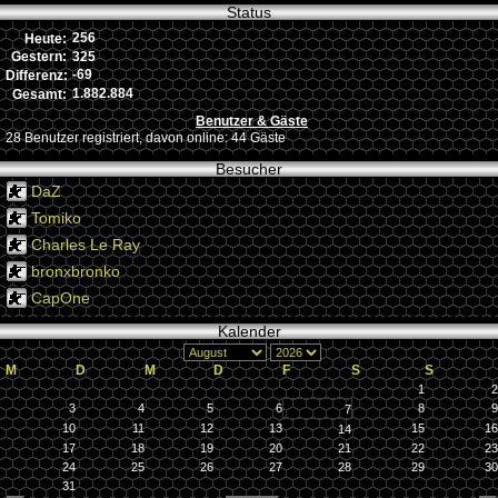
Status
256
Heute:
325
Gestern:
-69
Differenz:
1.882.884
Gesamt:
Benutzer & Gäste
28 Benutzer registriert, davon online: 44 Gäste
Besucher
DaZ
Tomiko
Charles Le Ray
bronxbronko
CapOne
Kalender
M
D
M
D
F
S
S
1
2
3
4
5
6
8
9
7
10
11
12
13
15
16
14
17
18
19
20
21
22
23
24
25
26
27
28
29
30
31