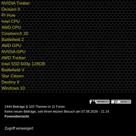
NVIDIA Treiber
Division II
PI Hole
Intel CPU
AMD CPU
Cinebench 20
Battlefield 2
AMD GPU
NVIDIA GPU
AMD Treiber
Intel SSD 600p 128GB
Battlefield V
Star Citizen
Destiny II
Windows 10
2444 Beiträge & 103 Themen in 11 Foren
Keine neuen Beiträge, seit Ihrem letzten Besuch am 07.08.2026 - 21:14.
Forenübersicht
Zugriff verweigert