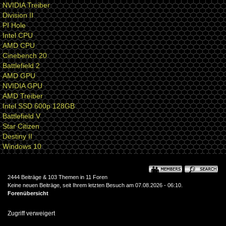
NVIDIA Treiber
Division II
PI Hole
Intel CPU
AMD CPU
Cinebench 20
Battlefield 2
AMD GPU
NVIDIA GPU
AMD Treiber
Intel SSD 600p 128GB
Battlefield V
Star Citizen
Destiny II
Windows 10
2444 Beiträge & 103 Themen in 11 Foren
Keine neuen Beiträge, seit Ihrem letzten Besuch am 07.08.2026 - 06:10.
Forenübersicht
Zugriff verweigert