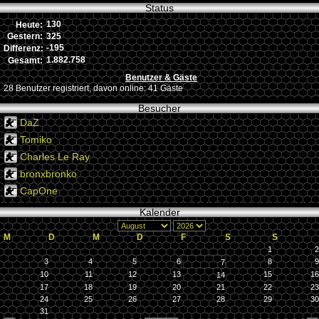
Status
130
Heute:
325
Gestern:
-195
Differenz:
1.882.758
Gesamt:
Benutzer & Gäste
28 Benutzer registriert, davon online: 41 Gäste
Besucher
DaZ
Tomiko
Charles Le Ray
bronxbronko
CapOne
Kalender
M
D
M
D
F
S
S
1
2
3
4
5
6
8
9
7
10
11
12
13
15
16
14
17
18
19
20
21
22
23
24
25
26
27
28
29
30
31