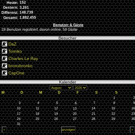
152
Heute:
3.261
Gestern:
148.739
Differenz:
1.882.455
Gesamt:
Benutzer & Gäste
28 Benutzer registriert, davon online: 58 Gäste
Besucher
DaZ
Tomiko
Charles Le Ray
bronxbronko
CapOne
Kalender
M
D
M
D
F
S
S
1
2
3
4
5
7
8
9
6
10
11
12
14
15
16
13
17
18
19
20
21
22
23
24
25
26
27
28
29
30
31