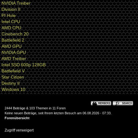
NVIDIA Treiber
Division II
PI Hole
Intel CPU
AMD CPU
Cinebench 20
Battlefield 2
AMD GPU
NVIDIA GPU
AMD Treiber
Intel SSD 600p 128GB
Battlefield V
Star Citizen
Destiny II
Windows 10
2444 Beiträge & 103 Themen in 11 Foren
Keine neuen Beiträge, seit Ihrem letzten Besuch am 06.08.2026 - 07:33.
Forenübersicht
Zugriff verweigert