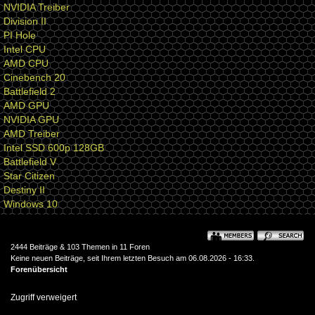
NVIDIA Treiber
Division II
PI Hole
Intel CPU
AMD CPU
Cinebench 20
Battlefield 2
AMD GPU
NVIDIA GPU
AMD Treiber
Intel SSD 600p 128GB
Battlefield V
Star Citizen
Destiny II
Windows 10
2444 Beiträge & 103 Themen in 11 Foren
Keine neuen Beiträge, seit Ihrem letzten Besuch am 06.08.2026 - 16:33.
Forenübersicht
Zugriff verweigert