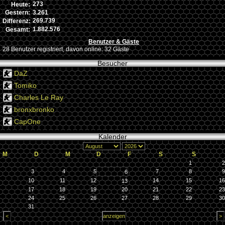
273
Heute:
3.261
Gestern:
269.739
Differenz:
1.882.576
Gesamt:
Benutzer & Gäste
28 Benutzer registriert, davon online: 32 Gäste
Besucher
DaZ
Tomiko
Charles Le Ray
bronxbronko
CapOne
Kalender
M
D
M
D
F
S
S
1
2
3
4
5
7
8
9
6
10
11
12
14
15
16
13
17
18
19
20
21
22
23
24
25
26
27
28
29
30
31