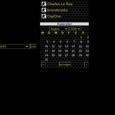
Charles Le Ray
bronxbronko
CapOne
Kalender
M
D
M
D
F
S
S
1
2
3
4
5
6
7
9
8
10
11
12
13
14
16
15
17
18
19
20
21
22
23
24
25
26
27
28
29
30
31