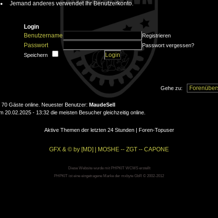
Jemand anderes verwendet Ihr Benutzerkonto.
Login
Benutzername
Registrieren
Passwort
Passwort vergessen?
Speichern
Gehe zu:
nd 70 Gäste online. Neuester Benutzer:
MaudeSell
20.02.2025 - 13:32 die meisten Besucher gleichzeitig online.
Aktive Themen der letzten 24 Stunden
|
Foren-Topuser
GFX & © by [MD] | MOSHE -- ZGT -- CAPONE
Diese Website wurde mit PHPKIT WCMS erstellt
PHPKIT ist eine eingetragene Marke der mxbyte GbR © 2002-2012