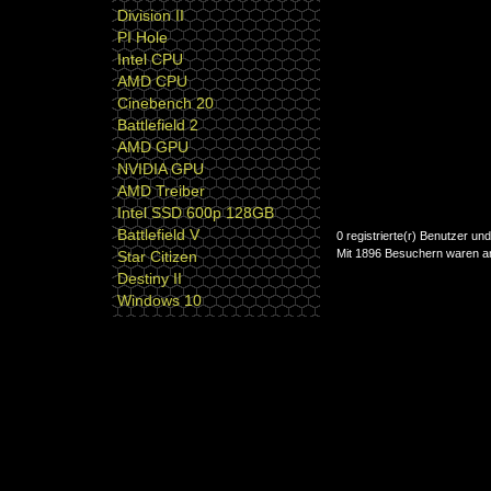
Division II
PI Hole
Intel CPU
AMD CPU
Cinebench 20
Battlefield 2
AMD GPU
NVIDIA GPU
AMD Treiber
Intel SSD 600p 128GB
Battlefield V
0 registrierte(r) Benutzer u
Mit 1896 Besuchern waren am 
Star Citizen
Destiny II
Windows 10