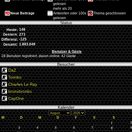
gelesen
mehr als 20
Neue Beiträge
Antworten oder 100x
Thema geschlossen
gelesen
Status
148
Heute:
273
Gestern:
-125
Differenz:
1.883.049
Gesamt:
Benutzer & Gäste
28 Benutzer registriert, davon online: 42 Gäste
Besucher
DaZ
Tomiko
Charles Le Ray
bronxbronko
CapOne
Kalender
M
D
M
D
F
S
S
1
2
3
4
5
6
7
9
8