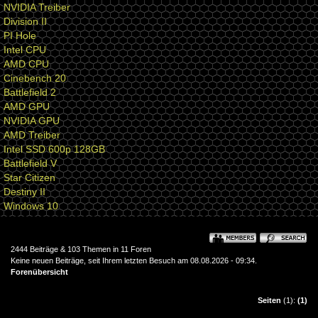
NVIDIA Treiber
Division II
PI Hole
Intel CPU
AMD CPU
Cinebench 20
Battlefield 2
AMD GPU
NVIDIA GPU
AMD Treiber
Intel SSD 600p 128GB
Battlefield V
Star Citizen
Destiny II
Windows 10
2444 Beiträge & 103 Themen in 11 Foren
Keine neuen Beiträge, seit Ihrem letzten Besuch am 08.08.2026 - 09:34.
Forenübersicht
Seiten
(1):
(1)