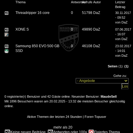
Thema
Antworten
Aufrufe
Autor
Letzter
Beitrag
Threadripper 16 core
0
51798
DaZ
30.11.2017
- 09:52
von
DaZ
XONE S
0
49890
DaZ
07.06.2017
- 16:07
von
DaZ
Samsung 850 EVO 500 GB
0
46108
DaZ
23.02.2017
SSD
- 14:01
von
DaZ
Seiten
(1):
(1)
Gehe zu:
0 registrierte(r) Benutzer und 42 Gäste online. Neuester Benutzer:
MaudeSell
Mit 1896 Besuchern waren am 20.02.2025 - 13:32 die meisten Besucher gleichzeitig
online.
Aktive Themen der letzten 24 Stunden
|
Foren-Topuser
mehr als 20
Keine neuen Beiträge
Antworten oder 100x
Fixiertes Thema