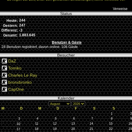
Verweise
Status
244
Heute:
247
Gestern:
-3
Differenz:
1.883.645
Gesamt:
Benutzer & Gäste
28 Benutzer registriert, davon online: 108 Gäste
Besucher
DaZ
Tomiko
Charles Le Ray
bronxbronko
CapOne
Kalender
M
D
M
D
F
S
S
1
2
3
4
5
6
7
8
9
11
12
13
14
15
16
10
18
19
20
21
22
23
17