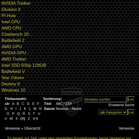
NVIDIA Treiber
Division II
PI Hole
Intel CPU
AMD CPU
Cinebench 20
Battlefield 2
AMD GPU
NVIDIA GPU
AMD Treiber
Intel SSD 600p 128GB
Battlefield V
Star Citizen
Destiny II
Windows 10
Titelauswahl:
Sortierung:
alle
A
B
C
D
E
F
Titel
ABC
/
ZXY
Erweiterte Suche
G
H
I
J
K
L
M
N
Datum
Neueste
/
Älteste
O
P
Q
R
S
T
U
V
W
X
(
Y
)
Z
0-9
Verweise
» Übersicht
Verweise
Es liegen zur Zeit, unter den gewählten Einstellungen, keine Verweise vor.