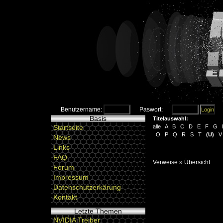
Benutzername:
Paswort:
Basis
Titelauswahl:
Startseite
alle
A
B
C
D
E
F
G
O
P
Q
R
S
T
(
U
)
V
News
Links
FAQ
Verweise
» Übersicht
Forum
Impressum
Datenschutzerkärung
Kontakt
Letzte Themen
NVIDIA Treiber