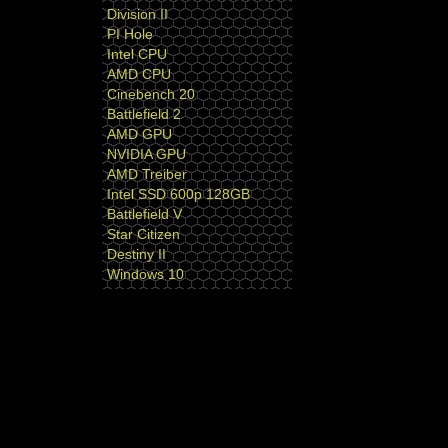
Division II
PI Hole
Intel CPU
AMD CPU
Cinebench 20
Battlefield 2
AMD GPU
NVIDIA GPU
AMD Treiber
Intel SSD 600p 128GB
Battlefield V
Star Citizen
Destiny II
Windows 10