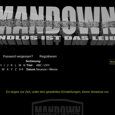
Passwort vergessen?
Registrieren
Sortierung:
H
I
J
K
L
M
N
Titel
ABC
/
ZXY
W
X
Y
Z
0-9
Datum
Neueste
/
Älteste
Es liegen zur Zeit, unter den gewählten Einstellungen, keine Verweise vor.