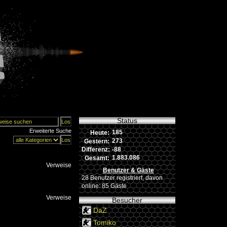
Status
Erweiterte Suche
185
Heute:
273
Gestern:
-88
Differenz:
1.883.086
Gesamt:
Verweise
Benutzer & Gäste
28 Benutzer registriert, davon
online: 85 Gäste
Verweise
Besucher
DaZ
Tomiko