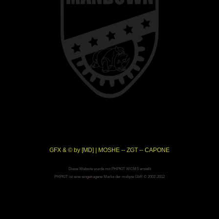
GFX & © by [MD] | MOSHE -- ZGT -- CAPONE
Diese Website wurde mit PHPKIT WCMS erstellt
PHPKIT ist eine eingetragene Marke der mxbyte GbR © 2002-2012