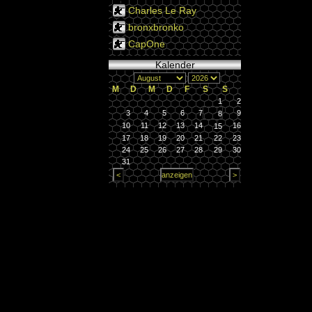
Charles Le Ray
bronxbronko
CapOne
Kalender
M
D
M
D
F
S
S
1
2
3
4
5
6
7
9
8
10
11
12
13
14
16
15
17
18
19
20
21
22
23
24
25
26
27
28
29
30
31