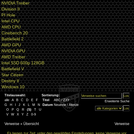
NVIDIA Treiber
Division II
PI Hole
Intel CPU
AMD CPU
Cinebench 20
Battlefield 2
AMD GPU
NVIDIA GPU
AMD Treiber
Intel SSD 600p 128GB
Battlefield V
Star Citizen
Destiny II
Windows 10
Titelauswahl:
Sortierung:
alle
A
B
C
D
E
F
Titel
ABC
/
ZXY
Erweiterte Suche
G
H
I
J
K
L
M
N
Datum
Neueste
/
Älteste
O
P
Q
R
(
S
)
T
U
V
W
X
Y
Z
0-9
Verweise
» Übersicht
Verweise
Es liegen zur Zeit, unter den gewählten Einstellungen, keine Verweise vor.