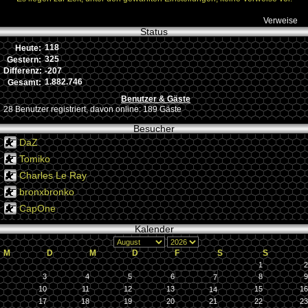
Verweise
Status
118
Heute:
325
Gestern:
-207
Differenz:
1.882.746
Gesamt:
Benutzer & Gäste
28 Benutzer registriert, davon online: 189 Gäste
Besucher
DaZ
Tomiko
Charles Le Ray
bronxbronko
CapOne
Kalender
M
D
M
D
F
S
S
1
2
3
4
5
6
8
9
7
10
11
12
13
15
16
14
17
18
19
20
21
22
23