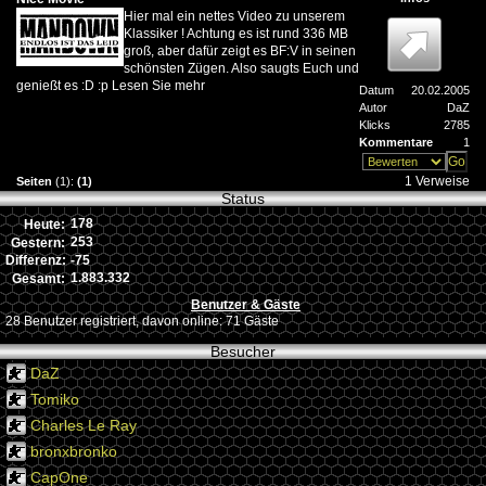
Hier mal ein nettes Video zu unserem
Klassiker ! Achtung es ist rund 336 MB
groß, aber dafür zeigt es BF:V in seinen
schönsten Zügen. Also saugts Euch und
genießt es :D :p
Lesen Sie mehr
Datum
20.02.2005
Autor
DaZ
Klicks
2785
Kommentare
1
1 Verweise
Seiten
(1):
(1)
Status
178
Heute:
253
Gestern:
-75
Differenz:
1.883.332
Gesamt:
Benutzer & Gäste
28 Benutzer registriert, davon online: 71 Gäste
Besucher
DaZ
Tomiko
Charles Le Ray
bronxbronko
CapOne