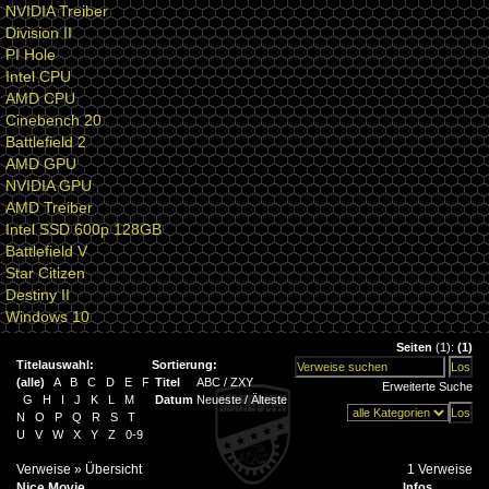
NVIDIA Treiber
Division II
PI Hole
Intel CPU
AMD CPU
Cinebench 20
Battlefield 2
AMD GPU
NVIDIA GPU
AMD Treiber
Intel SSD 600p 128GB
Battlefield V
Star Citizen
Destiny II
Windows 10
Seiten
(1):
(1)
Titelauswahl:
Sortierung:
(
alle
)
A
B
C
D
E
F
Titel
ABC
/
ZXY
Erweiterte Suche
G
H
I
J
K
L
M
Datum
Neueste
/
Älteste
N
O
P
Q
R
S
T
U
V
W
X
Y
Z
0-9
Verweise
» Übersicht
1 Verweise
Nice Movie
Infos