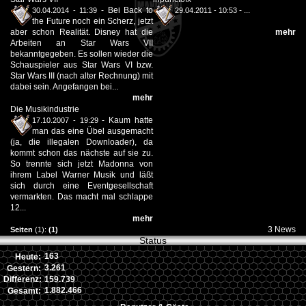
-
Bei Back to
-
...
30.04.2014 - 11:39
29.04.2011 - 10:53
the Future noch ein Scherz, jetzt
aber schon Realität. Disney hat die
mehr
Arbeiten an Star Wars VII
bekanntgegeben. Es sollen wieder die
Schauspieler aus Star Wars VI bzw.
Star Wars III (nach alter Rechnung) mit
dabei sein. Angefangen bei...
mehr
Die Musikindustrie
-
Kaum hatte
17.10.2007 - 19:29
man das eine Übel ausgemacht
(ja, die illegalen Downloader), da
kommt schon das nächste auf sie zu.
So trennte sich jetzt Madonna von
ihrem Label Warner Musik und läßt
sich durch eine Eventgesellschaft
vermarkten. Das macht mal schlappe
12...
mehr
3 News
Seiten
(1):
(1)
Status
163
Heute:
3.261
Gestern:
159.739
Differenz:
1.882.466
Gesamt: