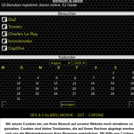
Benutzer & Gäste
28 Benutzer registriert, davon online: 62 Gäste
Besucher
DaZ
Tomiko
Charles Le Ray
bronxbronko
CapOne
Kalender
M
D
M
D
F
S
S
1
2
3
4
5
7
8
9
6
10
11
12
14
15
16
13
17
18
19
20
21
22
23
24
25
26
27
28
29
30
31
GFX & © by [MD] | MOSHE -- ZGT -- CAPONE
Wir setzen Cookies ein, um Ihren Besuch auf unserer Website noch attraktiver zu
Diese Website wurde mit PHPKIT WCMS erstellt
gestalten. Cookies sind kleine Textdateien, die auf Ihrem Rechner abgelegt werde
PHPKIT ist eine eingetragene Marke der mxbyte GbR © 2002-2012
und uns die Wiedererkennung Ihres Browsers ermöglichen. Mit Hilfe von Cookies