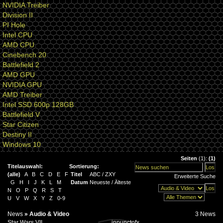
NVIDIA Treiber
Division II
PI Hole
Intel CPU
AMD CPU
Cinebench 20
Battlefield 2
AMD GPU
NVIDIA GPU
AMD Treiber
Intel SSD 600p 128GB
Battlefield V
Star Citizen
Destiny II
Windows 10
Seiten
(1):
(1)
Titelauswahl:
Sortierung:
(
alle
)
A
B
C
D
E
F
Titel
ABC
/
ZXY
Erweiterte Suche
G
H
I
J
K
L
M
Datum
Neueste
/
Älteste
N
O
P
Q
R
S
T
U
V
W
X
Y
Z
0-9
News
»
Audio & Video
3 News
Star Wars VII
inpunctofx