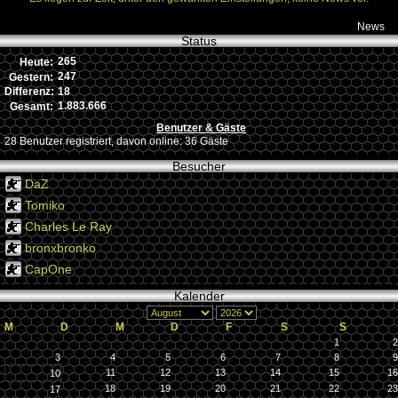
News
Status
265
Heute:
247
Gestern:
18
Differenz:
1.883.666
Gesamt:
Benutzer & Gäste
28 Benutzer registriert, davon online: 36 Gäste
Besucher
DaZ
Tomiko
Charles Le Ray
bronxbronko
CapOne
Kalender
M
D
M
D
F
S
S
1
2
3
4
5
6
7
8
9
11
12
13
14
15
16
10
18
19
20
21
22
23
17