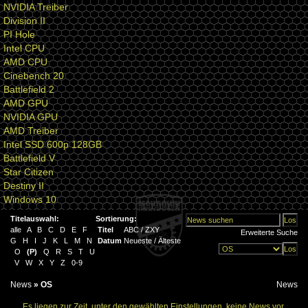
NVIDIA Treiber
Division II
PI Hole
Intel CPU
AMD CPU
Cinebench 20
Battlefield 2
AMD GPU
NVIDIA GPU
AMD Treiber
Intel SSD 600p 128GB
Battlefield V
Star Citizen
Destiny II
Windows 10
Titelauswahl:
Sortierung:
alle
A
B
C
D
E
F
Titel
ABC
/
ZXY
Erweiterte Suche
G
H
I
J
K
L
M
N
Datum
Neueste
/
Älteste
O
(
P
)
Q
R
S
T
U
V
W
X
Y
Z
0-9
News
»
OS
News
Es liegen zur Zeit, unter den gewählten Einstellungen, keine News vor.