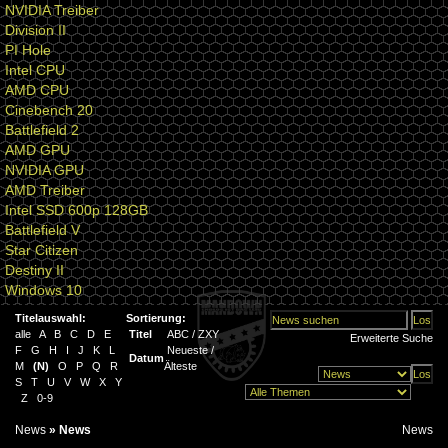
NVIDIA Treiber
Division II
PI Hole
Intel CPU
AMD CPU
Cinebench 20
Battlefield 2
AMD GPU
NVIDIA GPU
AMD Treiber
Intel SSD 600p 128GB
Battlefield V
Star Citizen
Destiny II
Windows 10
Titelauswahl:
Sortierung:
alle
A
B
C
D
E
Titel
ABC
/
ZXY
Erweiterte Suche
F
G
H
I
J
K
L
Neueste
/
Datum
M
(
N
)
O
P
Q
R
Älteste
S
T
U
V
W
X
Y
Z
0-9
News
»
News
News