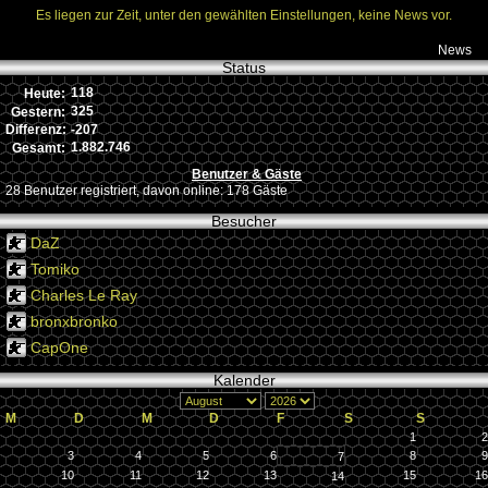
Es liegen zur Zeit, unter den gewählten Einstellungen, keine News vor.
News
Status
118
Heute:
325
Gestern:
-207
Differenz:
1.882.746
Gesamt:
Benutzer & Gäste
28 Benutzer registriert, davon online: 178 Gäste
Besucher
DaZ
Tomiko
Charles Le Ray
bronxbronko
CapOne
Kalender
M
D
M
D
F
S
S
1
2
3
4
5
6
8
9
7
10
11
12
13
15
16
14