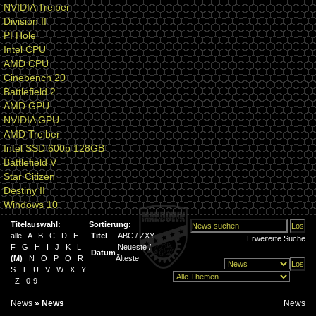
NVIDIA Treiber
Division II
PI Hole
Intel CPU
AMD CPU
Cinebench 20
Battlefield 2
AMD GPU
NVIDIA GPU
AMD Treiber
Intel SSD 600p 128GB
Battlefield V
Star Citizen
Destiny II
Windows 10
Titelauswahl:
Sortierung:
alle
A
B
C
D
E
Titel
ABC
/
ZXY
Erweiterte Suche
F
G
H
I
J
K
L
Neueste
/
Datum
(
M
)
N
O
P
Q
R
Älteste
S
T
U
V
W
X
Y
Z
0-9
News
»
News
News