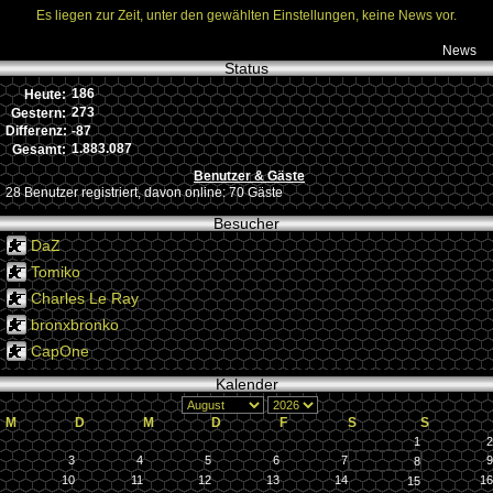
Es liegen zur Zeit, unter den gewählten Einstellungen, keine News vor.
News
Status
186
Heute:
273
Gestern:
-87
Differenz:
1.883.087
Gesamt:
Benutzer & Gäste
28 Benutzer registriert, davon online: 70 Gäste
Besucher
DaZ
Tomiko
Charles Le Ray
bronxbronko
CapOne
Kalender
M
D
M
D
F
S
S
1
2
3
4
5
6
7
9
8
10
11
12
13
14
16
15