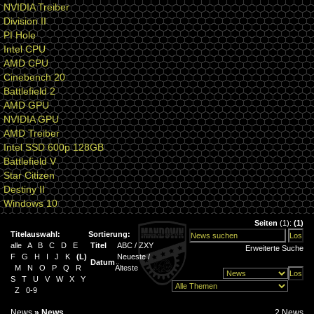
NVIDIA Treiber
Division II
PI Hole
Intel CPU
AMD CPU
Cinebench 20
Battlefield 2
AMD GPU
NVIDIA GPU
AMD Treiber
Intel SSD 600p 128GB
Battlefield V
Star Citizen
Destiny II
Windows 10
Seiten
(1):
(1)
Titelauswahl:
Sortierung:
alle
A
B
C
D
E
Titel
ABC
/
ZXY
Erweiterte Suche
F
G
H
I
J
K
(
L
)
Neueste
/
Datum
M
N
O
P
Q
R
Älteste
S
T
U
V
W
X
Y
Z
0-9
News
»
News
2 News