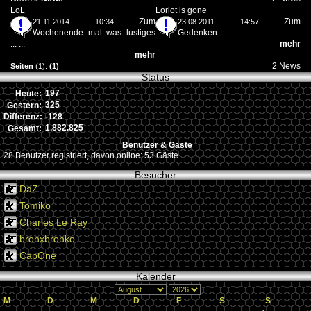
LoL
Loriot is gone
-
Zum
-
Zum
21.11.2014 - 10:34
23.08.2011 - 14:57
Wochenende mal was lustiges
Gedenken...
... ...
mehr
mehr
2 News
Seiten
(1):
(1)
Status
197
Heute:
325
Gestern:
-128
Differenz:
1.882.825
Gesamt:
Benutzer & Gäste
28 Benutzer registriert, davon online: 53 Gäste
Besucher
DaZ
Tomiko
Charles Le Ray
bronxbronko
CapOne
Kalender
M
D
M
D
F
S
S