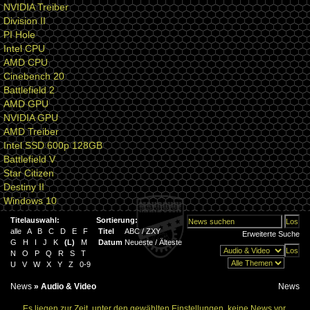
NVIDIA Treiber
Division II
PI Hole
Intel CPU
AMD CPU
Cinebench 20
Battlefield 2
AMD GPU
NVIDIA GPU
AMD Treiber
Intel SSD 600p 128GB
Battlefield V
Star Citizen
Destiny II
Windows 10
Titelauswahl:
Sortierung:
alle
A
B
C
D
E
F
Titel
ABC
/
ZXY
Erweiterte Suche
G
H
I
J
K
(
L
)
M
Datum
Neueste
/
Älteste
N
O
P
Q
R
S
T
U
V
W
X
Y
Z
0-9
News
»
Audio & Video
News
Es liegen zur Zeit, unter den gewählten Einstellungen, keine News vor.