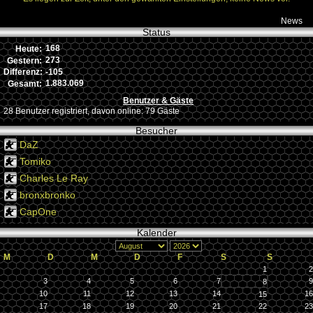
News
Status
168
Heute:
273
Gestern:
-105
Differenz:
1.883.069
Gesamt:
Benutzer & Gäste
28 Benutzer registriert, davon online: 79 Gäste
Besucher
DaZ
Tomiko
Charles Le Ray
bronxbronko
CapOne
Kalender
M
D
M
D
F
S
S
1
2
3
4
5
6
7
9
8
10
11
12
13
14
16
15
17
18
19
20
21
22
23