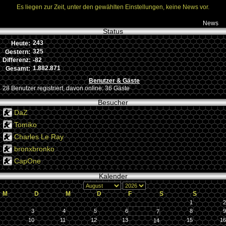
Es liegen zur Zeit, unter den gewählten Einstellungen, keine News vor.
News
Status
243
Heute:
325
Gestern:
-82
Differenz:
1.882.871
Gesamt:
Benutzer & Gäste
28 Benutzer registriert, davon online: 36 Gäste
Besucher
DaZ
Tomiko
Charles Le Ray
bronxbronko
CapOne
Kalender
M
D
M
D
F
S
S
1
2
3
4
5
6
8
9
7
10
11
12
13
15
16
14