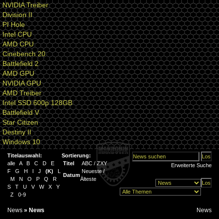
NVIDIA Treiber
Division II
PI Hole
Intel CPU
AMD CPU
Cinebench 20
Battlefield 2
AMD GPU
NVIDIA GPU
AMD Treiber
Intel SSD 600p 128GB
Battlefield V
Star Citizen
Destiny II
Windows 10
Titelauswahl:
Sortierung:
alle
A
B
C
D
E
Titel
ABC
/
ZXY
Erweiterte Suche
F
G
H
I
J
(
K
)
L
Neueste
/
Datum
M
N
O
P
Q
R
Älteste
S
T
U
V
W
X
Y
Z
0-9
News
»
News
News