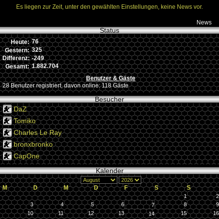
Es liegen zur Zeit, unter den gewählten Einstellungen, keine News vor.
News
Status
76
Heute:
325
Gestern:
-249
Differenz:
1.882.704
Gesamt:
Benutzer & Gäste
28 Benutzer registriert, davon online: 118 Gäste
Besucher
DaZ
Tomiko
Charles Le Ray
bronxbronko
CapOne
Kalender
M
D
M
D
F
S
S
1
2
3
4
5
6
8
9
7
10
11
12
13
15
16
14