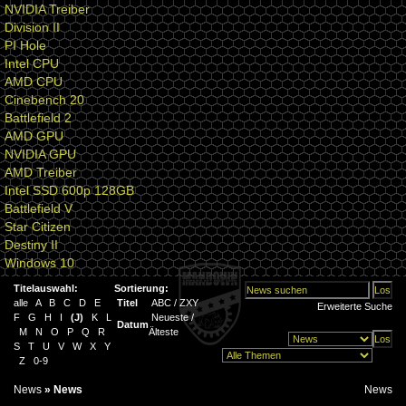
NVIDIA Treiber
Division II
PI Hole
Intel CPU
AMD CPU
Cinebench 20
Battlefield 2
AMD GPU
NVIDIA GPU
AMD Treiber
Intel SSD 600p 128GB
Battlefield V
Star Citizen
Destiny II
Windows 10
Titelauswahl:
Sortierung:
alle
A
B
C
D
E
Titel
ABC
/
ZXY
Erweiterte Suche
F
G
H
I
(
J
)
K
L
Neueste
/
Datum
M
N
O
P
Q
R
Älteste
S
T
U
V
W
X
Y
Z
0-9
News
»
News
News