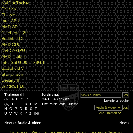
NVIDIA Treiber
Division II
PI Hole
Intel CPU
AMD CPU
Cinebench 20
Battlefield 2
AMD GPU
NVIDIA GPU
AMD Treiber
Intel SSD 600p 128GB
Battlefield V
Star Citizen
Destiny II
Windows 10
Titelauswahl:
Sortierung:
alle
A
B
C
D
E
F
Titel
ABC
/
ZXY
Erweiterte Suche
(
G
)
H
I
J
K
L
M
Datum
Neueste
/
Älteste
N
O
P
Q
R
S
T
U
V
W
X
Y
Z
0-9
News
»
Audio & Video
News
Es liegen zur Zeit, unter den gewählten Einstellungen, keine News vor.