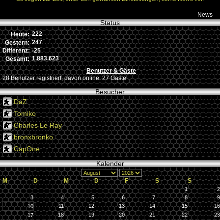
News
Status
222
Heute:
247
Gestern:
-25
Differenz:
1.883.623
Gesamt:
Benutzer & Gäste
28 Benutzer registriert, davon online: 27 Gäste
Besucher
DaZ
Tomiko
Charles Le Ray
bronxbronko
CapOne
Kalender
M
D
M
D
F
S
S
1
2
3
4
5
6
7
8
9
11
12
13
14
15
16
10
18
19
20
21
22
23
17