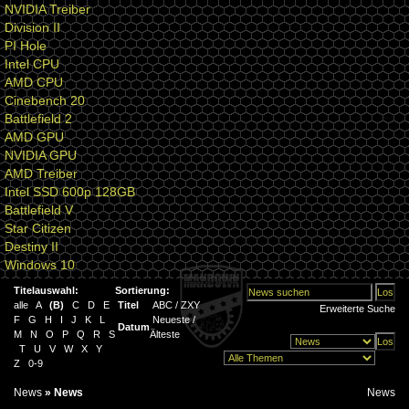
NVIDIA Treiber
Division II
PI Hole
Intel CPU
AMD CPU
Cinebench 20
Battlefield 2
AMD GPU
NVIDIA GPU
AMD Treiber
Intel SSD 600p 128GB
Battlefield V
Star Citizen
Destiny II
Windows 10
Titelauswahl:
Sortierung:
alle
A
(
B
)
C
D
E
Titel
ABC
/
ZXY
Erweiterte Suche
F
G
H
I
J
K
L
Neueste
/
Datum
M
N
O
P
Q
R
S
Älteste
T
U
V
W
X
Y
Z
0-9
News
»
News
News