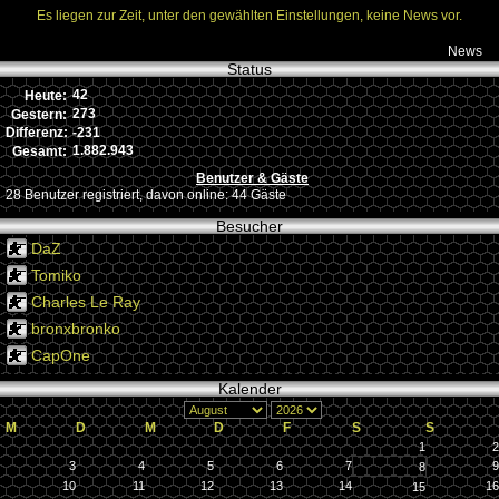
Es liegen zur Zeit, unter den gewählten Einstellungen, keine News vor.
News
Status
42
Heute:
273
Gestern:
-231
Differenz:
1.882.943
Gesamt:
Benutzer & Gäste
28 Benutzer registriert, davon online: 44 Gäste
Besucher
DaZ
Tomiko
Charles Le Ray
bronxbronko
CapOne
Kalender
M
D
M
D
F
S
S
1
2
3
4
5
6
7
9
8
10
11
12
13
14
16
15