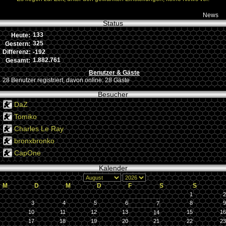
News
Status
133
Heute:
325
Gestern:
-192
Differenz:
1.882.761
Gesamt:
Benutzer & Gäste
28 Benutzer registriert, davon online: 28 Gäste
Besucher
DaZ
Tomiko
Charles Le Ray
bronxbronko
CapOne
Kalender
M
D
M
D
F
S
S
1
2
3
4
5
6
8
9
7
10
11
12
13
15
16
14
17
18
19
20
21
22
23