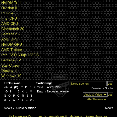
NVIDIA Treiber
Division II
PI Hole
Intel CPU
AMD CPU
Cinebench 20
Battlefield 2
AMD GPU
NVIDIA GPU
AMD Treiber
Intel SSD 600p 128GB
Battlefield V
Star Citizen
Destiny II
Windows 10
Titelauswahl:
Sortierung:
alle
A
(
B
)
C
D
E
F
Titel
ABC
/
ZXY
Erweiterte Suche
G
H
I
J
K
L
M
Datum
Neueste
/
Älteste
N
O
P
Q
R
S
T
U
V
W
X
Y
Z
0-9
News
»
Audio & Video
News
Es liegen zur Zeit, unter den gewählten Einstellungen, keine News vor.