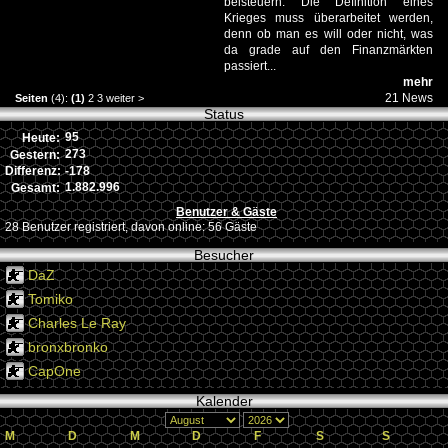
beisteuern. Die Definition eines
Krieges muss überarbeitet werden,
denn ob man es will oder nicht, was
da grade auf den Finanzmärkten
passiert...
mehr
21 News
Seiten
(4):
(1)
2
3
weiter
>
Status
95
Heute:
273
Gestern:
-178
Differenz:
1.882.996
Gesamt:
Benutzer & Gäste
28 Benutzer registriert, davon online: 56 Gäste
Besucher
DaZ
Tomiko
Charles Le Ray
bronxbronko
CapOne
Kalender
M
D
M
D
F
S
S