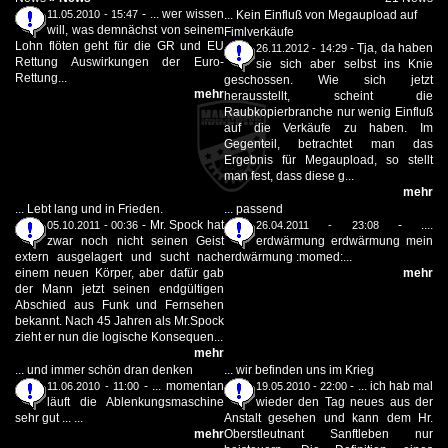
-
... wer wissen
11.05.2010 - 15:47
... Kein Einfluß von Megaupload auf
will, was demnächst von seinem
Fimlverkäufe
Lohn flöten geht für die GR und EU
-
Tja, da haben
26.11.2012 - 14:29
Rettung Auswirkungen der Euro-
sie sich aber selbst ins Knie
Rettung...
geschossen. Wie sich jetzt
mehr
herausstellt, scheint die
Raubkopierbranche nur wenig Einfluß
auf die Verkäufe zu haben. Im
Gegenteil, betrachtet man das
Ergebnis für Megaupload, so stellt
man fest, dass diese g...
mehr
... Lebt lang und in Frieden.
... passend
-
Mr. Spock hat
-
....
05.10.2011 - 00:36
26.04.2011 - 23:08
zwar noch nicht seinen Geist
erdwärmung erdwärmung mein
extern ausgelagert und sucht nach
erdwärmung :momed:...
einem neuen Körper, aber dafür gab
mehr
der Mann jetzt seinen endgültigen
Abschied aus Funk und Fernsehen
bekannt. Nach 45 Jahren als Mr.Spock
zieht er nun die logische Konsequen...
mehr
... und immer schön dran denken
... wir befinden uns im Krieg
-
... momentan
-
... ich hab mal
11.06.2010 - 11:00
19.05.2010 - 22:00
läuft die Ablenkungsmaschine
wieder den Tag neues aus der
sehr gut ... ...
Anstalt gesehen und kann dem Hr.
mehr
Oberstleutnant Sanftleben nur