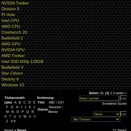
NVIDIA Treiber
Division II
PI Hole
Intel CPU
AMD CPU
Cinebench 20
Battlefield 2
AMD GPU
NVIDIA GPU
AMD Treiber
Intel SSD 600p 128GB
Battlefield V
Star Citizen
Destiny II
Windows 10
Seiten
(4):
(1)
2
3
weiter
>
Titelauswahl:
Sortierung:
(
alle
)
A
B
C
D
E
Titel
ABC
/
ZXY
Erweiterte Suche
F
G
H
I
J
K
L
Neueste
/
Datum
M
N
O
P
Q
R
Älteste
S
T
U
V
W
X
Y
Z
0-9
News
»
News
21 News