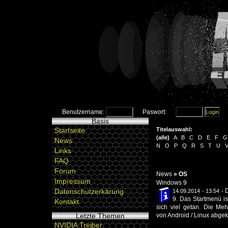
Benutzername:
Paswort:
Basis
Startseite
Titelauswahl:
(
alle
)
A
B
C
D
E
F
G
News
N
O
P
Q
R
S
T
U
Links
FAQ
Forum
News
»
OS
Impressum
Windows 9
Datenschutzerkärung
-
D
14.09.2014 - 13:54
9. Das Startmenü i
Kontakt
sich viel getan. Die Me
Letzte Themen
von Android / Linux abgeku
NVIDIA Treiber