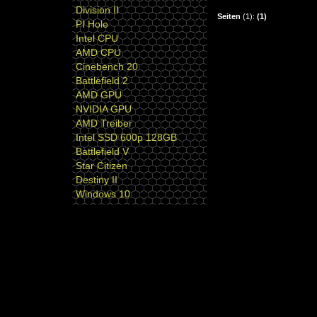
Division II
Seiten
(1):
(1)
PI Hole
Intel CPU
AMD CPU
Cinebench 20
Battlefield 2
AMD GPU
NVIDIA GPU
AMD Treiber
Intel SSD 600p 128GB
Battlefield V
Star Citizen
Destiny II
Windows 10