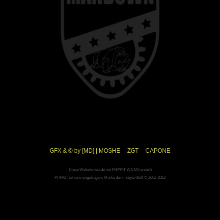
GFX & © by [MD] | MOSHE -- ZGT -- CAPONE
Diese Website wurde mit PHPKIT WCMS erstellt
PHPKIT ist eine eingetragene Marke der mxbyte GbR © 2002-2012