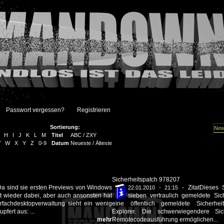
Passwort vergessen?
Registrieren
Sortierung:
H
I
J
K
L
M
Titel
ABC
/
ZXY
V
W
X
Y
Z
0-9
Datum
Neueste
/
Älteste
Sicherheitspatch 978207
a sind sie ersten Previews von Windows
-
ZitatDieses 
22.01.2010 - 21:15
st wieder dabei, aber auch ansonsten hat
sieben vertraulich gemeldete Sich
hrfachdesktopverwaltung sieht ein wenig
eine öffentlich gemeldete Sicherheits
pfert aus: ...
Explorer. Die schwerwiegendere Siche
mehr
Remotecodeausführung ermöglichen...