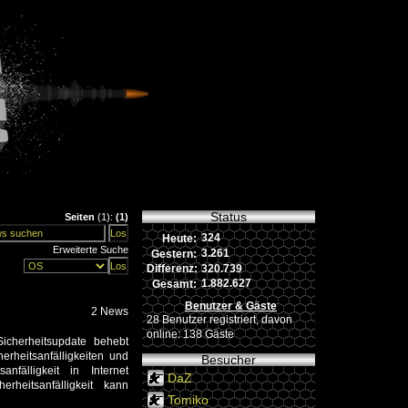
Status
Seiten
(1):
(1)
324
Heute:
Erweiterte Suche
3.261
Gestern:
320.739
Differenz:
1.882.627
Gesamt:
Benutzer & Gäste
2 News
28 Benutzer registriert, davon
online: 138 Gäste
Sicherheitsupdate behebt
erheitsanfälligkeiten und
Besucher
anfälligkeit in Internet
DaZ
rheitsanfälligkeit kann
Tomiko