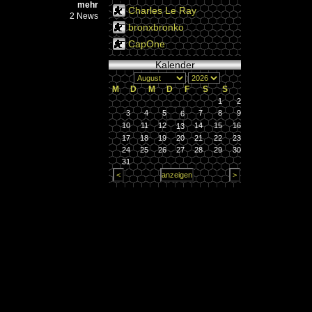
mehr
Charles Le Ray
2 News
bronxbronko
CapOne
Kalender
M
D
M
D
F
S
S
1
2
3
4
5
7
8
9
6
10
11
12
14
15
16
13
17
18
19
20
21
22
23
24
25
26
27
28
29
30
31