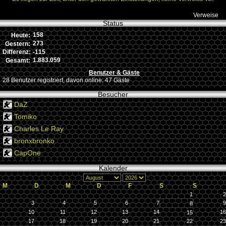
Verweise
Status
158
Heute:
273
Gestern:
-115
Differenz:
1.883.059
Gesamt:
Benutzer & Gäste
28 Benutzer registriert, davon online: 47 Gäste
Besucher
DaZ
Tomiko
Charles Le Ray
bronxbronko
CapOne
Kalender
M
D
M
D
F
S
S
1
2
3
4
5
6
7
9
8
10
11
12
13
14
16
15
17
18
19
20
21
22
23