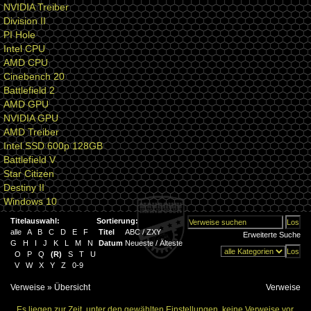
NVIDIA Treiber
Division II
PI Hole
Intel CPU
AMD CPU
Cinebench 20
Battlefield 2
AMD GPU
NVIDIA GPU
AMD Treiber
Intel SSD 600p 128GB
Battlefield V
Star Citizen
Destiny II
Windows 10
Titelauswahl:
Sortierung:
alle
A
B
C
D
E
F
Titel
ABC
/
ZXY
Erweiterte Suche
G
H
I
J
K
L
M
N
Datum
Neueste
/
Älteste
O
P
Q
(
R
)
S
T
U
V
W
X
Y
Z
0-9
Verweise
» Übersicht
Verweise
Es liegen zur Zeit, unter den gewählten Einstellungen, keine Verweise vor.