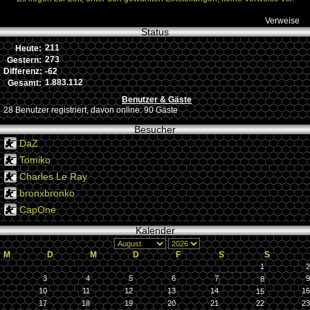
Verweise
Status
211
Heute:
273
Gestern:
-62
Differenz:
1.883.112
Gesamt:
Benutzer & Gäste
28 Benutzer registriert, davon online: 90 Gäste
Besucher
DaZ
Tomiko
Charles Le Ray
bronxbronko
CapOne
Kalender
M
D
M
D
F
S
S
1
2
3
4
5
6
7
9
8
10
11
12
13
14
16
15
17
18
19
20
21
22
23