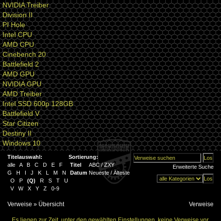
NVIDIA Treiber
Division II
PI Hole
Intel CPU
AMD CPU
Cinebench 20
Battlefield 2
AMD GPU
NVIDIA GPU
AMD Treiber
Intel SSD 600p 128GB
Battlefield V
Star Citizen
Destiny II
Windows 10
Titelauswahl:
Sortierung:
alle
A
B
C
D
E
F
Titel
ABC
/
ZXY
Erweiterte Suche
G
H
I
J
K
L
M
N
Datum
Neueste
/
Älteste
O
P
(
Q
)
R
S
T
U
V
W
X
Y
Z
0-9
Verweise
» Übersicht
Verweise
Es liegen zur Zeit, unter den gewählten Einstellungen, keine Verweise vor.