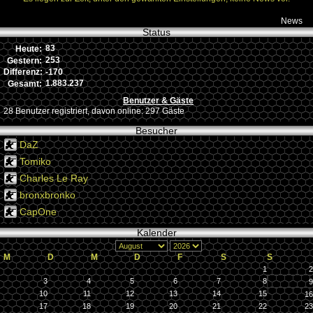
News
Status
83
Heute:
253
Gestern:
-170
Differenz:
1.883.237
Gesamt:
Benutzer & Gäste
28 Benutzer registriert, davon online: 297 Gäste
Besucher
DaZ
Tomiko
Charles Le Ray
bronxbronko
CapOne
Kalender
M
D
M
D
F
S
S
1
2
3
4
5
6
7
8
9
10
11
12
13
14
15
16
17
18
19
20
21
22
23