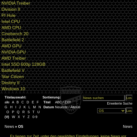
NVIDIA Treiber
Division II
PI Hole
Intel CPU
AMD CPU
Cinebench 20
Battlefield 2
AMD GPU
NVIDIA GPU
AMD Treiber
Intel SSD 600p 128GB
Battlefield V
Star Citizen
Destiny II
Windows 10
Titelauswahl:
Sortierung:
alle
A
B
C
D
E
F
Titel
ABC
/
ZXY
Erweiterte Suche
G
H
I
J
K
L
M
N
Datum
Neueste
/
Älteste
O
P
Q
R
S
T
U
(
V
)
W
X
Y
Z
0-9
News
»
OS
News
Es liegen zur Zeit, unter den gewählten Einstellungen, keine News vor.