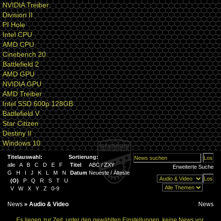
NVIDIA Treiber
Division II
PI Hole
Intel CPU
AMD CPU
Cinebench 20
Battlefield 2
AMD GPU
NVIDIA GPU
AMD Treiber
Intel SSD 600p 128GB
Battlefield V
Star Citizen
Destiny II
Windows 10
Titelauswahl:
Sortierung:
alle
A
B
C
D
E
F
Titel
ABC
/
ZXY
Erweiterte Suche
G
H
I
J
K
L
M
N
Datum
Neueste
/
Älteste
(
O
)
P
Q
R
S
T
U
V
W
X
Y
Z
0-9
News
»
Audio & Video
News
Es liegen zur Zeit, unter den gewählten Einstellungen, keine News vor.