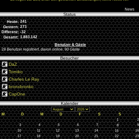
News
Status
241
Heute:
273
Gestern:
-32
Differenz:
1.883.142
Gesamt:
Benutzer & Gäste
28 Benutzer registriert, davon online: 90 Gäste
Besucher
DaZ
Tomiko
Charles Le Ray
bronxbronko
CapOne
Kalender
M
D
M
D
F
S
S
1
2
3
4
5
6
7
9
8
10
11
12
13
14
16
15
17
18
19
20
21
22
23