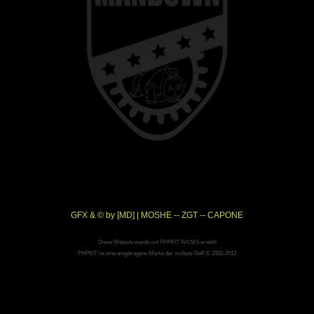
GFX & © by [MD] | MOSHE -- ZGT -- CAPONE
Diese Website wurde mit PHPKIT WCMS erstellt
PHPKIT ist eine eingetragene Marke der mxbyte GbR © 2002-2012