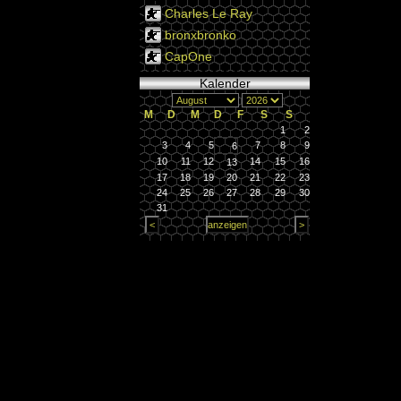
Charles Le Ray
bronxbronko
CapOne
Kalender
M
D
M
D
F
S
S
1
2
3
4
5
7
8
9
6
10
11
12
14
15
16
13
17
18
19
20
21
22
23
24
25
26
27
28
29
30
31