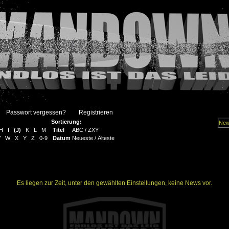
Passwort vergessen?
Registrieren
Sortierung:
H
I
(
J
)
K
L
M
Titel
ABC
/
ZXY
V
W
X
Y
Z
0-9
Datum
Neueste
/
Älteste
Es liegen zur Zeit, unter den gewählten Einstellungen, keine News vor.