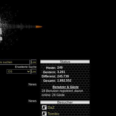
Status
Erweiterte Suche
249
Heute:
3.261
Gestern:
245.739
Differenz:
1.882.552
Gesamt:
News
Benutzer & Gäste
28 Benutzer registriert, davon
online: 28 Gäste
News
Besucher
DaZ
Tomiko