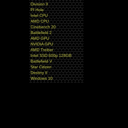
Division II
PI Hole
Intel CPU
AMD CPU
Cinebench 20
Battlefield 2
AMD GPU
NVIDIA GPU
AMD Treiber
Intel SSD 600p 128GB
Battlefield V
Star Citizen
Destiny II
Windows 10