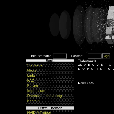
Benutzername:
Paswort:
Basis
Titelauswahl:
Startseite
alle
A
B
C
D
E
F
G
N
O
P
Q
R
S
T
U
News
Links
FAQ
News
»
OS
Forum
Impressum
Datenschutzerkärung
Kontakt
Letzte Themen
NVIDIA Treiber