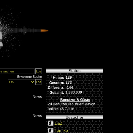
Status
Erweiterte Suche
129
Heute:
273
Gestern:
-144
Differenz:
1.883.030
Gesamt:
News
Benutzer & Gäste
28 Benutzer registriert, davon
online: 46 Gäste
News
Besucher
DaZ
Tomiko