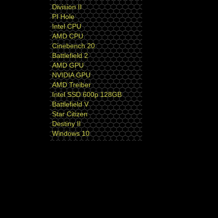
Division II
PI Hole
Intel CPU
AMD CPU
Cinebench 20
Battlefield 2
AMD GPU
NVIDIA GPU
AMD Treiber
Intel SSD 600p 128GB
Battlefield V
Star Citizen
Destiny II
Windows 10