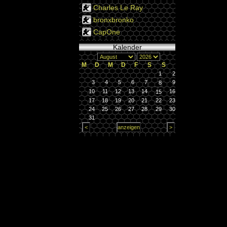
Charles Le Ray
bronxbronko
CapOne
Kalender
M
D
M
D
F
S
S
1
2
3
4
5
6
7
9
8
10
11
12
13
14
16
15
17
18
19
20
21
22
23
24
25
26
27
28
29
30
31