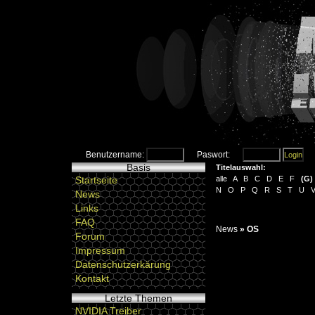
Benutzername:
Paswort:
Basis
Titelauswahl:
Startseite
alle
A
B
C
D
E
F
(
G
)
N
O
P
Q
R
S
T
U
News
Links
FAQ
News
»
OS
Forum
Impressum
Datenschutzerkärung
Kontakt
Letzte Themen
NVIDIA Treiber