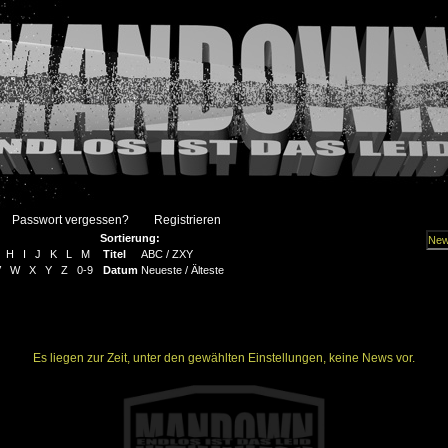
Passwort vergessen?
Registrieren
Sortierung:
H
I
J
K
L
M
Titel
ABC
/
ZXY
V
W
X
Y
Z
0-9
Datum
Neueste
/
Älteste
Es liegen zur Zeit, unter den gewählten Einstellungen, keine News vor.