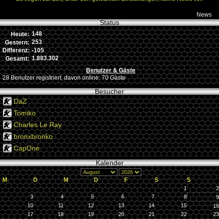
News
Status
148
Heute:
253
Gestern:
-105
Differenz:
1.883.302
Gesamt:
Benutzer & Gäste
28 Benutzer registriert, davon online: 70 Gäste
Besucher
DaZ
Tomiko
Charles Le Ray
bronxbronko
CapOne
Kalender
M
D
M
D
F
S
S
1
2
3
4
5
6
7
8
9
10
11
12
13
14
15
16
17
18
19
20
21
22
23