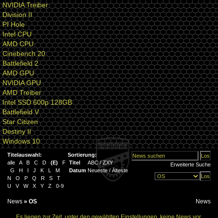
NVIDIA Treiber
Division II
PI Hole
Intel CPU
AMD CPU
Cinebench 20
Battlefield 2
AMD GPU
NVIDIA GPU
AMD Treiber
Intel SSD 600p 128GB
Battlefield V
Star Citizen
Destiny II
Windows 10
Titelauswahl:
Sortierung:
alle
A
B
C
D
(
E
)
F
Titel
ABC
/
ZXY
Erweiterte Suche
G
H
I
J
K
L
M
Datum
Neueste
/
Älteste
N
O
P
Q
R
S
T
U
V
W
X
Y
Z
0-9
News
»
OS
News
Es liegen zur Zeit, unter den gewählten Einstellungen, keine News vor.