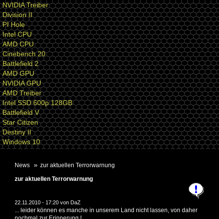
NVIDIA Treiber
Division II
PI Hole
Intel CPU
AMD CPU
Cinebench 20
Battlefield 2
AMD GPU
NVIDIA GPU
AMD Treiber
Intel SSD 600p 128GB
Battlefield V
Star Citizen
Destiny II
Windows 10
News
zur aktuellen Terrorwarnung
zur aktuellen Terrorwarnung
22.11.2010 - 17:20 von
DaZ
... leider können es manche in unserem Land nicht lassen, von daher
nochmal zur Erinnerung !