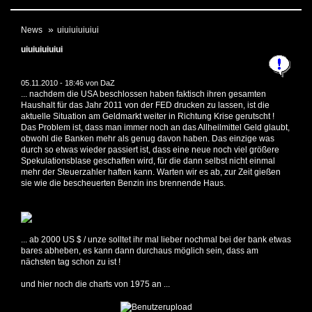
News
uiuiuiuiuiui
uiuiuiuiuiui
05.11.2010 - 18:46 von
DaZ
... nachdem die USA beschlossen haben faktisch ihren gesamten
Haushalt für das Jahr 2011 von der FED drucken zu lassen, ist die
aktuelle Situation am Geldmarkt weiter in Richtung Krise gerutscht !
Das Problem ist, dass man immer noch an das Allheilmittel Geld glaubt,
obwohl die Banken mehr als genug davon haben. Das einzige was
durch so etwas wieder passiert ist, dass eine neue noch viel größere
Spekulationsblase geschaffen wird, für die dann selbst nicht einmal
mehr der Steuerzahler haften kann. Warten wir es ab, zur Zeit gießen
sie wie die bescheuerten Benzin ins brennende Haus.
... ab 2000 US $ / unze solltet ihr mal lieber nochmal bei der bank etwas
bares abheben, es kann dann durchaus möglich sein, dass am
nächsten tag schon zu ist !
und hier noch die charts von 1975 an ...