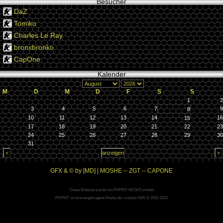
Besucher
DaZ
Tomiko
Charles Le Ray
bronxbronko
CapOne
Kalender
M
D
M
D
F
S
S
1
2
3
4
5
6
7
9
8
10
11
12
13
14
16
15
17
18
19
20
21
22
23
24
25
26
27
28
29
30
31
GFX & © by [MD] | MOSHE -- ZGT -- CAPONE
Diese Website wurde mit PHPKIT WCMS erstellt
PHPKIT ist eine eingetragene Marke der mxbyte GbR © 2002-2012