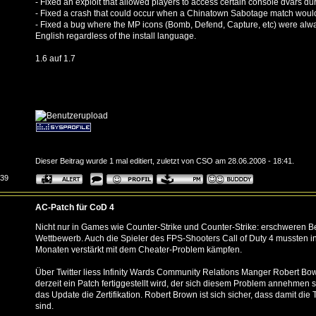
- Fixed an exploit that allowed players to access certain console dvars du
- Fixed a crash that could occur when a Chinatown Sabotage match would 
- Fixed a bug where the MP icons (Bomb, Defend, Capture, etc) were alw
English regardless of the install language.
1.6 auf 1.7
Dieser Beitrag wurde 1 mal editiert, zuletzt von CSO am 28.06.2008 - 18:41.
:39
AC-Patch für CoD 4
Nicht nur in Games wie Counter-Strike und Counter-Strike: erschweren Be
Wettbewerb. Auch die Spieler des FPS-Shooters Call of Duty 4 mussten i
Monaten verstärkt mit dem Cheater-Problem kämpfen.
Über Twitter liess Infinity Wards Community Relations Manger Robert Bow
derzeit ein Patch fertiggestellt wird, der sich diesem Problem annehmen 
das Update die Zertifikation. Robert Brown ist sich sicher, dass damit die
sind.