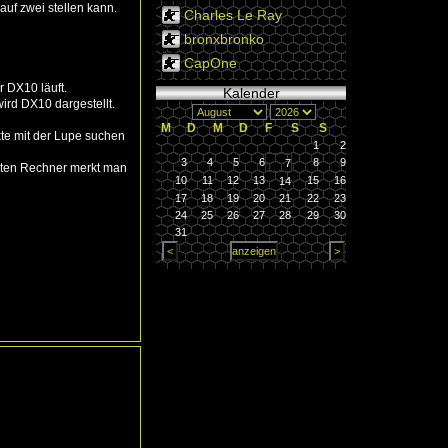
auf zwei stellen kann.
Charles Le Ray
bronxbronko
CapOne
r DX10 läuft.
Kalender
ird DX10 dargestellt.
M
D
M
D
F
S
S
te mit der Lupe suchen
1
2
3
4
5
6
8
9
7
ubten Rechner merkt man
10
11
12
13
15
16
14
17
18
19
20
21
22
23
24
25
26
27
28
29
30
31