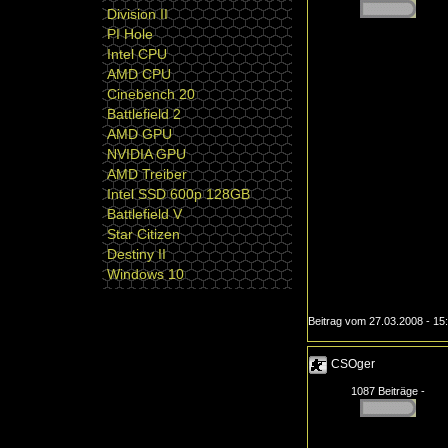
Division II
PI Hole
Intel CPU
AMD CPU
Cinebench 20
Battlefield 2
AMD GPU
NVIDIA GPU
AMD Treiber
Intel SSD 600p 128GB
Battlefield V
Star Citizen
Destiny II
Windows 10
Beitrag vom 27.03.2008 - 15
CSOger
1087 Beiträge -