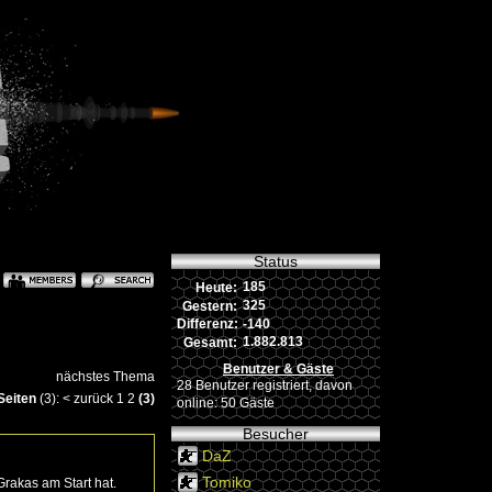
Status
185
Heute:
325
Gestern:
-140
Differenz:
1.882.813
Gesamt:
Benutzer & Gäste
nächstes Thema
28 Benutzer registriert, davon
Seiten
(3):
<
zurück
1
2
(3)
online: 50 Gäste
Besucher
DaZ
Tomiko
akas am Start hat.