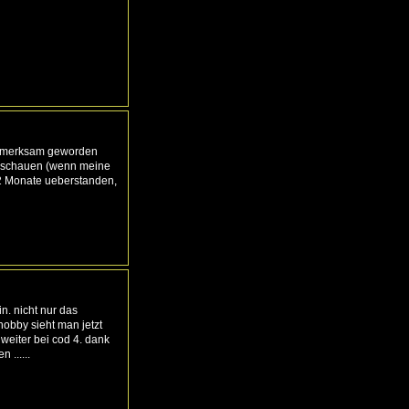
aufmerksam geworden
achschauen (wenn meine
e 2 Monate ueberstanden,
n. nicht nur das
hobby sieht man jetzt
 weiter bei cod 4. dank
......