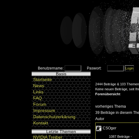
Benutzername:
Paswort:
Basis
Startseite
2444 Beiträge & 103 Themen 
News
Keine neuen Beiträge, seit I
Links
Forenübersicht
FAQ
Forum
vorheriges Thema
Impressum
39 Beiträge in diesem Th
Datenschutzerkärung
Autor
Kontakt
CSOger
Letzte Themen
1087 Beiträge -
NVIDIA Treiber