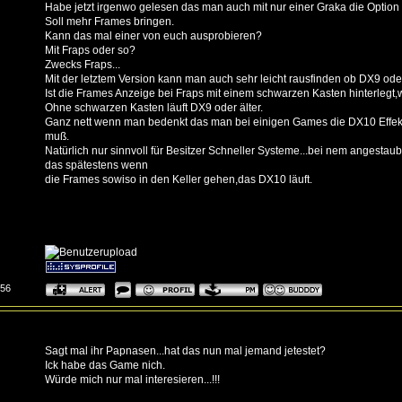
Habe jetzt irgenwo gelesen das man auch mit nur einer Graka die Option 
Soll mehr Frames bringen.
Kann das mal einer von euch ausprobieren?
Mit Fraps oder so?
Zwecks Fraps...
Mit der letztem Version kann man auch sehr leicht rausfinden ob DX9 ode
Ist die Frames Anzeige bei Fraps mit einem schwarzen Kasten hinterlegt,w
Ohne schwarzen Kasten läuft DX9 oder älter.
Ganz nett wenn man bedenkt das man bei einigen Games die DX10 Effek
muß.
Natürlich nur sinnvoll für Besitzer Schneller Systeme...bei nem angesta
das spätestens wenn
die Frames sowiso in den Keller gehen,das DX10 läuft.
:56
Sagt mal ihr Papnasen...hat das nun mal jemand jetestet?
Ick habe das Game nich.
Würde mich nur mal interesieren...!!!