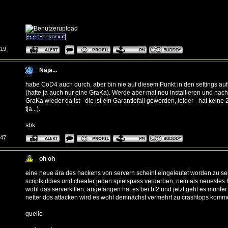
:19
Naja...
habe CoD4 auch durch, aber bin nie auf diesem Punkt in den settings 
(hatte ja auch nur eine GraKa). Werde aber mal neu installieren und n
GraKa wieder da ist - die ist ein Garantiefall geworden, leider - hat kein
tja...).
sbk
:47
oh oh
eine neue ära des hackens von servern scheint eingeleutet worden zu sei
scriptkiddies und cheater jeden spielspass verderben, nein als neuestes 
wohl das serverkillen. angefangen hat es bei bf2 und jetzt geht es munter
netter dos attacken wird es wohl demnächst vermehrt zu crashtops kommen 
quelle