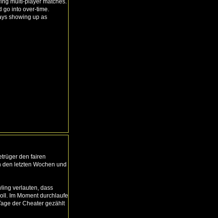
ring multi-player matches.
go into over-time.
ays showing up as
trüger den fairen
n den letzten Wochen und
ling verlauten, dass
soll. Im Moment durchlaufe
 Tage der Cheater gezählt