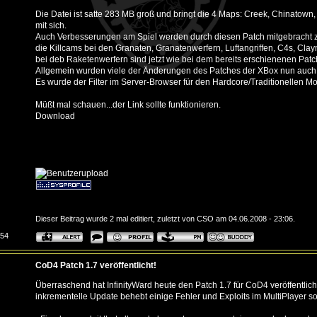
Die Datei ist satte 283 MB groß und bringt die 4 Maps: Creek, Chinatown
mit sich.
Auch Verbesserungen am Spiel werden durch diesen Patch mitgebracht z.
die Killcams bei den Granaten, Granatenwerfern, Luftangriffen, C4s, Cla
bei deb Raketenwerfern sind jetzt wie bei dem bereits erschienenen Patc
Allgemein wurden viele der Änderungen des Patches der XBox nun auch 
Es wurde der Filter im Server-Browser für den Hardcore/Traditionellen M
Müßt mal schauen...der Link sollte funktionieren.
Download
Dieser Beitrag wurde 2 mal editiert, zuletzt von CSO am 04.06.2008 - 23:06.
:54
CoD4 Patch 1.7 veröffentlicht!
Überraschend hat InfinityWard heute den Patch 1.7 für CoD4 veröffentlic
inkrementelle Update behebt einige Fehler und Exploits im MultiPlayer 