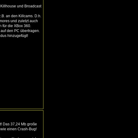
, Killhouse und Broadcast
B. an den Killcams. D.h.
ymores und zuletzt auch
h für die XBox 360.
auf den PC übertragen.
odus hinzugefügt!
ht! Das 37,24 Mb große
sowie einen Crash-Bug!