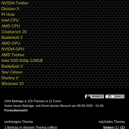
NVIDIA Treiber
Division II
PI Hole
Intel CPU
AMD CPU
Cinebench 20
Battlefield 2
AMD GPU
NVIDIA GPU
AMD Treiber
Intel SSD 600p 128GB
Battlefield V
Star Citizen
Destiny II
Windows 10
2444 Beiträge & 103 Themen in 11 Foren
Keine neuen Beiträge, seit Ihrem letzten Besuch am 08.08.2026 - 01:06.
Forenübersicht
vorheriges Thema
nächstes Thema
1 Beitrag in diesem Thema (offen)
Seiten
(1):
(1)