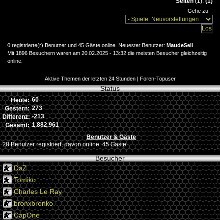
Seiten
(1):
(1)
Gehe zu:
0 registrierte(r) Benutzer und 45 Gäste online. Neuester Benutzer:
MaudeSell
Mit 1896 Besuchern waren am 20.02.2025 - 13:32 die meisten Besucher gleichzeitig
online.
Aktive Themen der letzten 24 Stunden
|
Foren-Topuser
Status
60
Heute:
273
Gestern:
-213
Differenz:
1.882.961
Gesamt:
Benutzer & Gäste
28 Benutzer registriert, davon online: 45 Gäste
Besucher
DaZ
Tomiko
Charles Le Ray
bronxbronko
CapOne